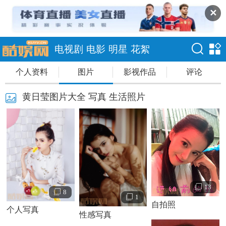
✕
电视剧
电影
明星
花絮
个人资料
图片
影视作品
评论
黄日莹图片大全 写真 生活照片
13
8
1
自拍照
个人写真
性感写真