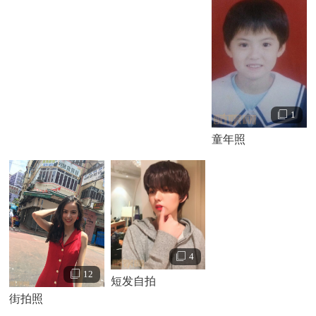
1
童年照
4
12
短发自拍
街拍照