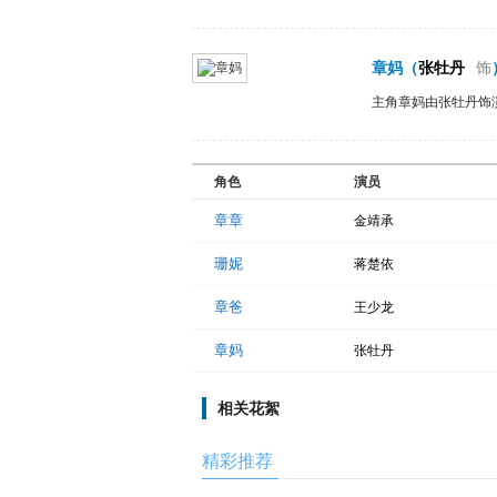
章妈
（
张牡丹
饰
主角章妈由张牡丹饰
角色
演员
章章
金靖承
珊妮
蒋楚依
章爸
王少龙
章妈
张牡丹
相关花絮
精彩推荐