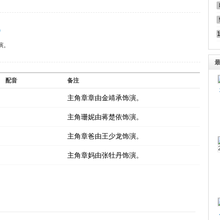
）
演。
配音
备注
主角章章由金靖承饰演。
主角珊妮由蒋楚依饰演。
主角章爸由王少龙饰演。
主角章妈由张牡丹饰演。