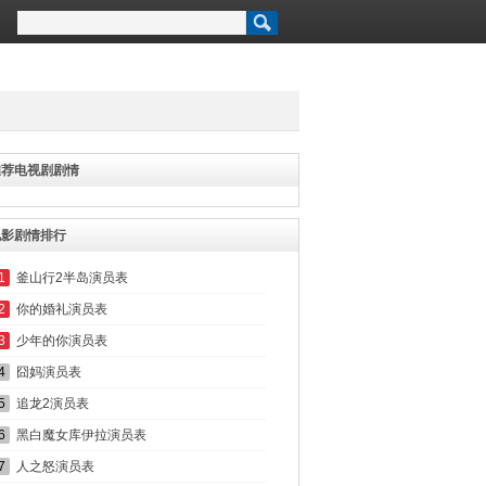
推荐电视剧剧情
电影剧情排行
1
釜山行2半岛演员表
2
你的婚礼演员表
3
少年的你演员表
4
囧妈演员表
5
追龙2演员表
6
黑白魔女库伊拉演员表
7
人之怒演员表