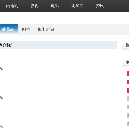
内地剧
影视
电影
明星库
资讯
演员表
剧照
播出时间
色介绍
）
演。
）
演。
）
演。