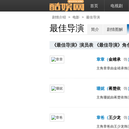
首页
电视剧
剧情介绍
>
电影
>
最佳导演
最佳导演
简介
剧情图解
《最佳导演》演员表 《最佳导演》角
章章
（
金靖承
饰
主角章章由金靖承饰
珊妮
（
蒋楚依
饰
主角珊妮由蒋楚依饰
章爸
（
王少龙
饰
主角章爸由王少龙饰