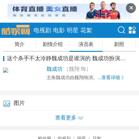
✕
电视剧
电影
明星
花絮
简介
剧情介绍
演员表
剧照
这个杀手不太冷静魏成功是谁演的 魏成功扮演者魏翔资料
魏成功
（魏翔 饰）
主角魏成功由魏翔饰演。
...查看详细 》
图片
查看更多
酷娱网
|
电视剧
|
明星
|
花絮