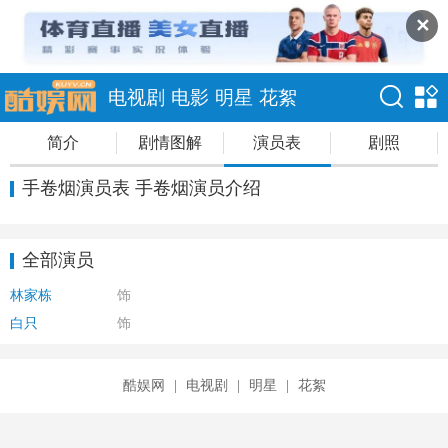
✕
电视剧
电影
明星
花絮
简介
剧情图解
演员表
剧照
手卷烟演员表 手卷烟演员介绍
全部演员
林家栋
饰
白只
饰
酷娱网
|
电视剧
|
明星
|
花絮