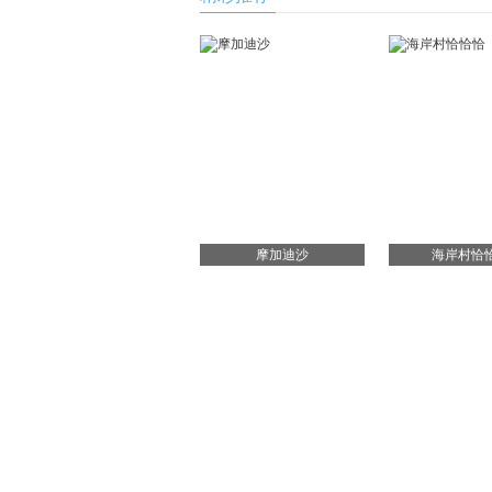
摩加迪沙
海岸村恰