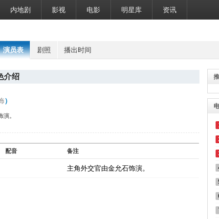
内地剧
影视
电影
明星库
资讯
演员表
剧照
播出时间
色介绍
饰
）
饰演。
配音
备注
主角外交官由金允石饰演。