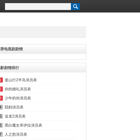
推荐电视剧剧情
电影剧情排行
1
釜山行2半岛演员表
2
你的婚礼演员表
3
少年的你演员表
4
囧妈演员表
5
追龙2演员表
6
黑白魔女库伊拉演员表
7
人之怒演员表