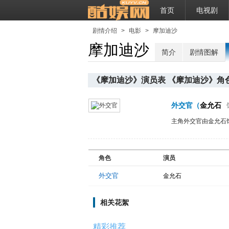
首页
电视剧
剧情介绍
>
电影
>
摩加迪沙
摩加迪沙
简介
剧情图解
《摩加迪沙》演员表 《摩加迪沙》角
外交官
（
金允石
主角外交官由金允石
角色
演员
外交官
金允石
相关花絮
精彩推荐