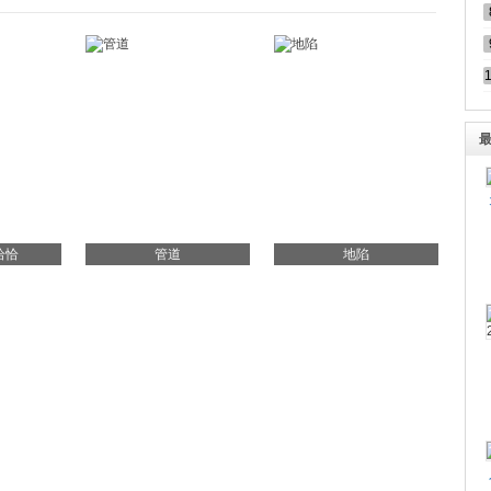
恰恰
管道
地陷