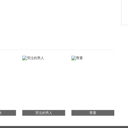
动
哭泣的男人
尊重