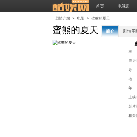
首页
电视剧
剧情介绍
>
电影
>
蜜熊的夏天
蜜熊的夏天
简介
剧情图
主
曾 用
导
地
年
上映
影片
相关