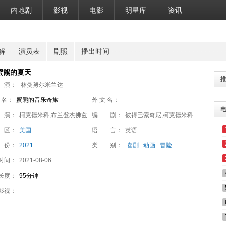
内地剧
影视
电影
明星库
资讯
解
演员表
剧照
播出时间
蜜熊的夏天
 演：
林曼努尔米兰达
 名：
蜜熊的音乐奇旅
外 文 名：
 演：
柯克德米科,布兰登杰佛兹
编 剧：
彼得巴索奇尼,柯克德米科
 区：
美国
语 言：
英语
 份：
2021
类 别：
喜剧
动画
冒险
时间：
2021-08-06
长度：
95分钟
影视：