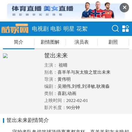
✕
电视剧
电影
明星
花絮
简介
剧情图解
演员表
剧照
筐出未来
主演：
祖晴
别名：
喜羊羊与灰太狼之筐出未来
导演：
黄伟明
编剧：
吴潮伟,刘维,刘泽敏,耿漪淼
类别：
喜剧,动画
上映时间：
2022-02-01
影片长度：
90分钟
筐出未来剧情简介
守护者队参战篮球顶级赛事都市杯，喜羊羊和灰太狼却