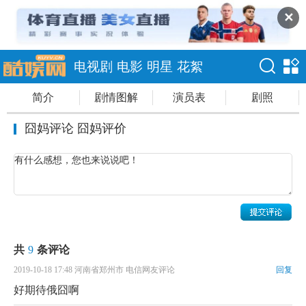
✕
电视剧
电影
明星
花絮
简介
剧情图解
演员表
剧照
囧妈评论 囧妈评价
共
9
条评论
2019-10-18 17:48 河南省郑州市 电信网友评论
回复
好期待俄囧啊