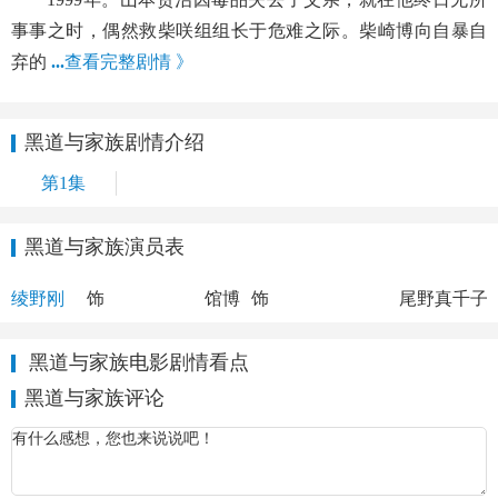
事事之时，偶然救柴咲组组长于危难之际。柴崎博向自暴自
弃的
...
查看完整剧情 》
黑道与家族剧情介绍
第1集
黑道与家族演员表
山本贤治
柴咲博
工藤由香
绫野刚
饰
馆博
饰
尾野真千子
黑道与家族电影剧情看点
黑道与家族评论