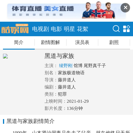
✕
电视剧
电影
明星
花絮
简介
剧情图解
演员表
剧照
黑道与家族
主演：
绫野刚
馆博
尾野真千子
别名：
家族极道物语
导演：
藤井道人
编剧：
藤井道人
类别：
犯罪
上映时间：
2021-01-29
影片长度：
136分钟
黑道与家族剧情简介
1999年。山本贤治因毒品失去了父亲，就在他终日无所