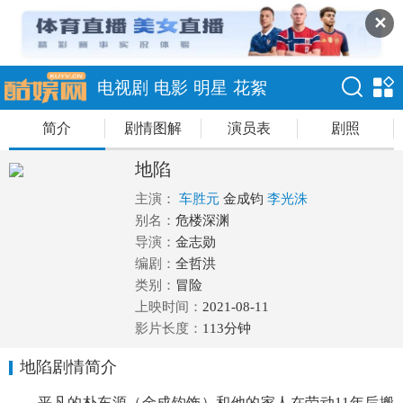
✕
电视剧
电影
明星
花絮
简介
剧情图解
演员表
剧照
地陷
主演：
车胜元
金成钧
李光洙
别名：
危楼深渊
导演：
金志勋
编剧：
全哲洪
类别：
冒险
上映时间：
2021-08-11
影片长度：
113分钟
地陷剧情简介
平凡的朴东源（金成钧饰）和他的家人在劳动11年后搬