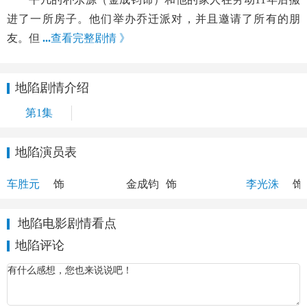
进了一所房子。他们举办乔迁派对，并且邀请了所有的朋
友。但
...
查看完整剧情 》
地陷剧情介绍
第1集
地陷演员表
郑万洙
朴东源
金代理
车胜元
饰
金成钧
饰
李光洙
饰
地陷电影剧情看点
地陷评论