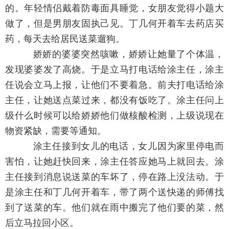
的。年轻情侣戴着防毒面具睡觉，女朋友觉得小题大
做了，但是男朋友固执己见。丁几何开着车去药店买
药，每天去给居民送菜遛狗。
娇娇的婆婆突然咳嗽，娇娇让她量了个体温，
发现婆婆发了高烧。于是立马打电话给涂主任，涂主
任说会立马上报，让他们不要着急。前夫打电话给涂
主任，让她送点菜过来，都没有饭吃了。涂主任问上
级什么时候可以给娇娇他们做核酸检测，上级说现在
物资紧缺，需要等通知。
涂主任接到女儿的电话，女儿因为家里停电而
害怕，让她赶快回来，涂主任答应她马上就回去。涂
主任接到消息说送菜的车坏了，停在路上没法动。于
是涂主任和丁几何开着车，带了两个送快递的师傅找
到了送菜的车。他们就在雨中搬完了他们要的菜，然
后立马拉回小区。