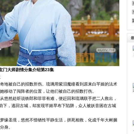
玄门大师剧情分集介绍第23集
救
奇地被自己的招数所伤。琉璃用紫泪魔瞳看到原来白芊姬的法术
她移动了闯阵者的位置，让他们被自己的招数打伤。
从悠然处听说铁郎和菲菲有难，便赶回和琉璃联手把二人救出，
帮助下，逃回古城，却发现芊姬早布下陷阱，众人被妖音困在古城
梦缘圣境，悠然不惜牺性平静生活，拼死相救，化成千年大树捆
分身。