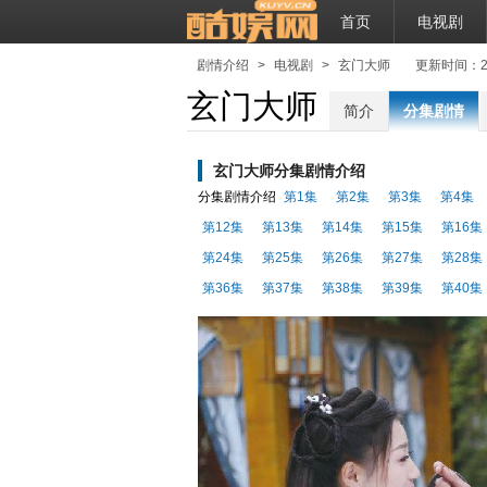
首页
电视剧
剧情介绍
>
电视剧
>
玄门大师
更新时间：2018-
玄门大师
简介
分集剧情
玄门大师分集剧情介绍
分集剧情介绍
第1集
第2集
第3集
第4集
第12集
第13集
第14集
第15集
第16集
第24集
第25集
第26集
第27集
第28集
第36集
第37集
第38集
第39集
第40集