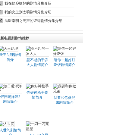
8
我在他乡挺好的剧情分集介绍
9
我的女主别太萌剧情分集介绍
10
法医秦明之无声的证词剧情分集介绍
最新电视剧剧情推荐
天王助理剧情
简介
惹不起的千岁
陪你一起好好
大人剧情简介
吃饭剧情简介
你好神枪手剧
假日暖洋洋2
情简介
我要和你做兄
剧情简介
弟剧情简介
人世间剧情简