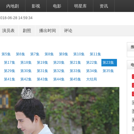
内地剧
影视
电影
明星库
资讯
06-28 14:59:34
演员表
剧照
播出时间
评论
第5集
第6集
第7集
第8集
第9集
第10集
第11集
第17集
第18集
第19集
第20集
第21集
第22集
第23集
第29集
第30集
第31集
第32集
第33集
第34集
第35集
第41集
第42集
第43集
第44集
第45集
大结局