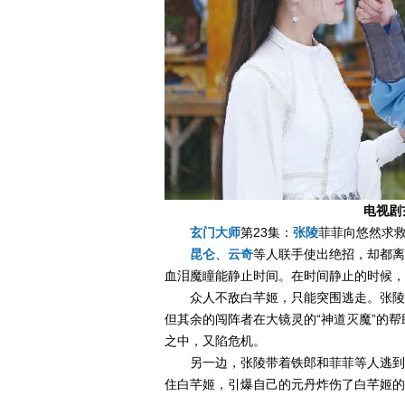
电视剧
玄门大师
第23集：
张陵
菲菲向悠然求
昆仑
、
云奇
等人联手使出绝招，却都离
血泪魔瞳能静止时间。在时间静止的时候，
众人不敌白芊姬，只能突围逃走。张陵
但其余的闯阵者在大镜灵的“神道灭魔”的
之中，又陷危机。
另一边，张陵带着铁郎和菲菲等人逃到
住白芊姬，引爆自己的元丹炸伤了白芊姬的