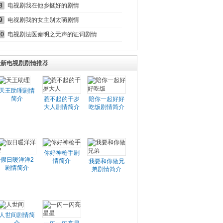
8
电视剧我在他乡挺好的剧情
9
电视剧我的女主别太萌剧情
10
电视剧法医秦明之无声的证词剧情
最新电视剧剧情推荐
天王助理剧情
简介
惹不起的千岁
陪你一起好好
大人剧情简介
吃饭剧情简介
你好神枪手剧
假日暖洋洋2
情简介
我要和你做兄
剧情简介
弟剧情简介
人世间剧情简