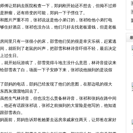
师傅让郑妈去医院检查一下，郑妈刚开始还不想去，但拗不过师
是肿瘤，还有癌变的可能，郑妈一下子愣住了。
和图片严重不符，张祁说这是他小弟订的，张祁给他小弟打电
够住好酒店，张祁也没办法，他们只好去找老板退钱，但是老板
房间里只有一张很小的床，邵雪他们笑的很是幸灾乐祸，赶紧逃
间，就听到了老鼠的叫声，把邵雪和林诗音吓得不轻，最后决定
上过生日。
，就开始玩游戏了，邵雪觉得斗地主没什么意思，林诗音提议来
给邵雪表了白，场面一下子安静下来，张祁说他抽到的是说假
了邵妈的电话，邵妈已经发现了他们的意图，在那边吼的很大
东西灰溜溜地回去了。
虽然生气林诗音，但也没怎么责备林诗音，张祁和张妈在路中间
，他还有话跟张祁说，张祁之前抽到的大冒险是他写的，他知道
跟邵雪表白。
妈面前，郑妈告诉郑爸她要去远房亲戚家住两天，让郑爸在家好