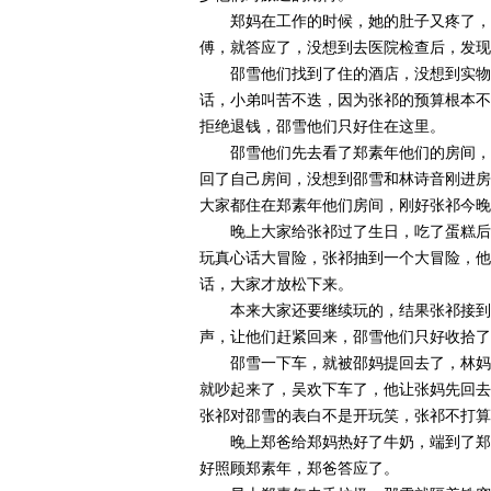
郑妈在工作的时候，她的肚子又疼了，
傅，就答应了，没想到去医院检查后，发现
邵雪他们找到了住的酒店，没想到实物
话，小弟叫苦不迭，因为张祁的预算根本不
拒绝退钱，邵雪他们只好住在这里。
邵雪他们先去看了郑素年他们的房间，
回了自己房间，没想到邵雪和林诗音刚进房
大家都住在郑素年他们房间，刚好张祁今晚
晚上大家给张祁过了生日，吃了蛋糕后
玩真心话大冒险，张祁抽到一个大冒险，他
话，大家才放松下来。
本来大家还要继续玩的，结果张祁接到
声，让他们赶紧回来，邵雪他们只好收拾了
邵雪一下车，就被邵妈提回去了，林妈
就吵起来了，吴欢下车了，他让张妈先回去
张祁对邵雪的表白不是开玩笑，张祁不打算
晚上郑爸给郑妈热好了牛奶，端到了郑
好照顾郑素年，郑爸答应了。