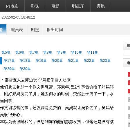
内地剧
影视
电影
明星库
资讯
2-02-05 18:48:12
情
演员表
剧照
播出时间
第5集
第6集
第7集
第8集
第9集
第10集
第11集
第17集
第18集
第19集
第20集
第21集
第22集
第23集
第29集
第30集
绍：邵雪五人去海边玩 邵妈把邵雪关起来
他们要去参加一个作文训练营，郑素年把这件事告诉给了郑妈郑
，刚好郑妈洗完了脚，她去倒水的时候，突然肚子痛了一下，水
当回事。
作文训练营的事，还强调是免费的，吴妈就让吴欢去了，吴妈给
吴欢很开心。
本以为会很暖和的，没想到冻的他们瑟瑟发抖，但这还是没有减