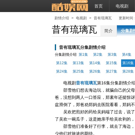
首页
电视剧
剧情介绍
>
电视剧
>
昔有琉璃瓦
更新时间：202
昔有琉璃瓦
简介
分集剧
昔有琉璃瓦分集剧情介绍
分集剧情介绍
第1集
第2集
第3集
第4集
第12集
第13集
第14集
第15集
第16集
第24集
第25集
第26集
第27集
第28集
电视剧
昔有琉璃瓦
第16集分集剧情介
邵雪他们想去海边玩，就骗自己的父母
爸，没想到两人一口答应，郑素年还挺惊讶
盆滑倒了，郑爸劝郑妈去医院看看，郑妈不
吴欢把煎好的药给吴妈端了过去，说了
了吴欢一碗瓜子，这是她亲手给吴欢剥的，
邵雪他们准备好了行李，就去了海边，
少他们对旅途的期待。