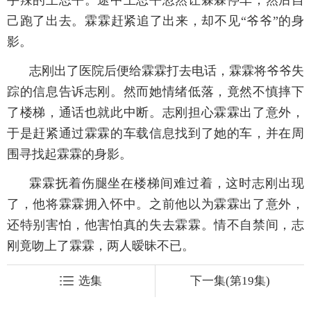
己跑了出去。霖霖赶紧追了出来，却不见“爷爷”的身
影。
志刚出了医院后便给霖霖打去电话，霖霖将爷爷失
踪的信息告诉志刚。然而她情绪低落，竟然不慎摔下
了楼梯，通话也就此中断。志刚担心霖霖出了意外，
于是赶紧通过霖霖的车载信息找到了她的车，并在周
围寻找起霖霖的身影。
霖霖抚着伤腿坐在楼梯间难过着，这时志刚出现
了，他将霖霖拥入怀中。之前他以为霖霖出了意外，
还特别害怕，他害怕真的失去霖霖。情不自禁间，志
刚竟吻上了霖霖，两人暧昧不已。
选集
下一集(第19集)