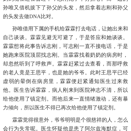
孙唯又借机拔下了孙父的头发，然后拿着志刚和孙父
的头发去做DNA比对。
孙唯借用下属的手机给霖霖打去电话，让她出来和
自己谈谈。霖霖见避无可避了，于是答应和她谈谈。
霖霖想将此事告诉志刚，可志刚一直不接电话，于是
她跑来医院顶层找志刚。当霖霖找着奶奶的病房时，
却忽然听到了呼救声。霖霖赶紧过去查看，而那呼救
的老人竟是王思平，也是她的爷爷。此时王思平已经
虚弱的晕倒在病房里，霖霖便赶紧通知医生过来救
他。医生告诉霖霖，病人刚来到医院神志不清，所以
给他使用了镇定剂。而他后来一直情绪激动，还有暴
力倾向，所以医生不得已再次给他使用了镇定剂。
霖霖觉得很意外，爷爷明明是个很慈祥的人，怎么
会行为失常呢。医生怀疑他是患了阿尔兹海默症，可