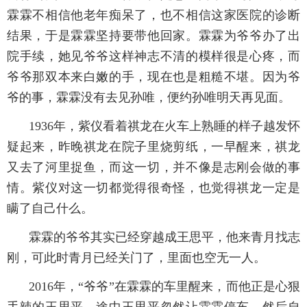
霖霖不相信他老年痴呆了，也不相信这家医院的诊断
结果，于是霖霖坚持要带他回家。霖霖为爷爷办了出
院手续，她见爷爷这样神志不清的模样很是心疼，而
爷爷那双本来白嫩的手，现在也是粗糙不堪。因为爷
爷的事，霖霖没有去见孙唯，便约孙唯明天再见面。
1936年，紫仪看着祺龙在火车上熟睡的样子越发怀
疑起来，昨晚祺龙在院子里烧剪纸，一早醒来，祺龙
又去了河里捉鱼，而这一切，并不像是志刚会做的事
情。紫仪对这一切都觉得很奇怪，也觉得祺龙一定是
瞒了自己什么。
霖霖的爷爷其实已经穿越成王思平，他来青月找志
刚，可此时青月已经关门了，里面也空无一人。
2016年，“爷爷”在霖霖的车里醒来，而他正是心狠
手辣的王思平。途中王思平忽然让霖霖停车，然后自