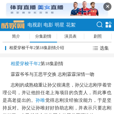
✕
电视剧
电影
明星
花絮
简介
分集剧情
演员表
剧照
相爱穿梭千年2第18集剧情介绍
选集
相爱穿梭千年2
第18集剧情
霖霖爷爷与王思平交换 志刚霖霖深情一吻
志刚的成熟稳重让孙父很满意，孙父让志刚学着管
理公司，并让他担任老上海项目的负责人，而此事也
是高老提出的。
孙唯
觉得志刚没经验没能力，于是坚
持反对。孙父让孙唯好好协助志刚，并表示只要志刚