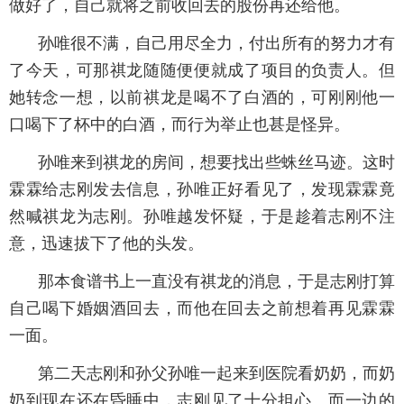
做好了，自己就将之前收回去的股份再还给他。
孙唯很不满，自己用尽全力，付出所有的努力才有
了今天，可那祺龙随随便便就成了项目的负责人。但
她转念一想，以前祺龙是喝不了白酒的，可刚刚他一
口喝下了杯中的白酒，而行为举止也甚是怪异。
孙唯来到祺龙的房间，想要找出些蛛丝马迹。这时
霖霖给志刚发去信息，孙唯正好看见了，发现霖霖竟
然喊祺龙为志刚。孙唯越发怀疑，于是趁着志刚不注
意，迅速拔下了他的头发。
那本食谱书上一直没有祺龙的消息，于是志刚打算
自己喝下婚姻酒回去，而他在回去之前想着再见霖霖
一面。
第二天志刚和孙父孙唯一起来到医院看奶奶，而奶
奶到现在还在昏睡中，志刚见了十分担心。而一边的