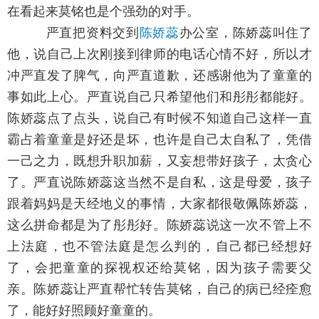
在看起来莫铭也是个强劲的对手。
严直把资料交到
陈娇蕊
办公室，陈娇蕊叫住了
他，说自己上次刚接到律师的电话心情不好，所以才
冲严直发了脾气，向严直道歉，还感谢他为了童童的
事如此上心。严直说自己只希望他们和彤彤都能好。
陈娇蕊点了点头，说自己有时候不知道自己这样一直
霸占着童童是好还是坏，也许是自己太自私了，凭借
一己之力，既想升职加薪，又妄想带好孩子，太贪心
了。严直说陈娇蕊这当然不是自私，这是母爱，孩子
跟着妈妈是天经地义的事情，大家都很敬佩陈娇蕊，
这么拼命都是为了彤彤好。陈娇蕊说这一次不管上不
上法庭，也不管法庭是怎么判的，自己都已经想好
了，会把童童的探视权还给莫铭，因为孩子需要父
亲。陈娇蕊让严直帮忙转告莫铭，自己的病已经痊愈
了，能好好照顾好童童的。