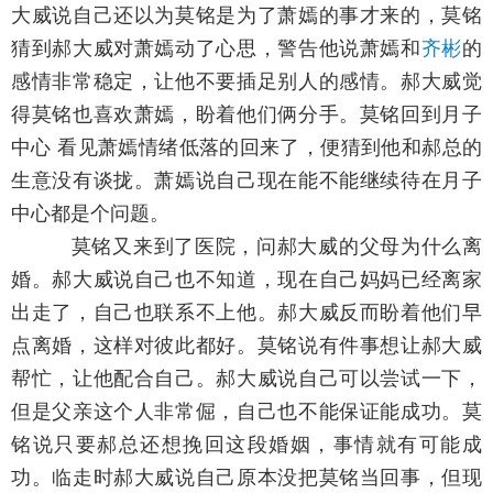
大威说自己还以为莫铭是为了萧嫣的事才来的，莫铭
猜到郝大威对萧嫣动了心思，警告他说萧嫣和
齐彬
的
感情非常稳定，让他不要插足别人的感情。郝大威觉
得莫铭也喜欢萧嫣，盼着他们俩分手。莫铭回到月子
中心 看见萧嫣情绪低落的回来了，便猜到他和郝总的
生意没有谈拢。萧嫣说自己现在能不能继续待在月子
中心都是个问题。
莫铭又来到了医院，问郝大威的父母为什么离
婚。郝大威说自己也不知道，现在自己妈妈已经离家
出走了，自己也联系不上他。郝大威反而盼着他们早
点离婚，这样对彼此都好。莫铭说有件事想让郝大威
帮忙，让他配合自己。郝大威说自己可以尝试一下，
但是父亲这个人非常倔，自己也不能保证能成功。莫
铭说只要郝总还想挽回这段婚姻，事情就有可能成
功。临走时郝大威说自己原本没把莫铭当回事，但现