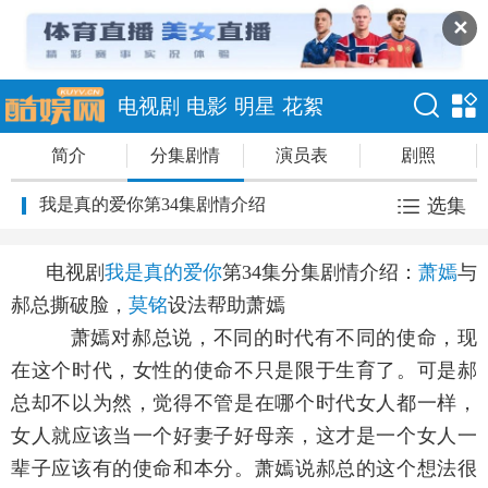
✕
电视剧
电影
明星
花絮
简介
分集剧情
演员表
剧照
我是真的爱你第34集剧情介绍
选集
电视剧
我是真的爱你
第34集分集剧情介绍：
萧嫣
与
郝总撕破脸，
莫铭
设法帮助萧嫣
萧嫣对郝总说，不同的时代有不同的使命，现
在这个时代，女性的使命不只是限于生育了。可是郝
总却不以为然，觉得不管是在哪个时代女人都一样，
女人就应该当一个好妻子好母亲，这才是一个女人一
辈子应该有的使命和本分。萧嫣说郝总的这个想法很