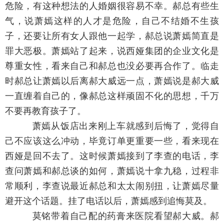
危险，有这种想法的人婚姻很容易不幸。郝总有些生
气，说萧嫣这样的人才是危险，自己不结婚不生孩
子，还要让所有女人跟他一起学，郝总说萧嫣简直是
罪大恶极。萧嫣站了起来，说西娅集团的企业文化是
尊重女性，看来自己和郝总也没必要再合作了。临走
时郝总让萧嫣以后离郝大威远一点，萧嫣说是郝大威
一直缠着自己的，像郝总这样顽固不化的思想，千万
不要再教育孩子了。
萧嫣从饭店出来刚上车就感到后悔了，觉得自
己不应该这么冲动，毕竟订单更重要一些，看来现在
西娅是回不去了。这时候萧嫣接到了李查的电话，李
查问萧嫣和郝总谈的如何，萧嫣说十拿九稳，过程非
常顺利，李查说最近郝总和太太闹别扭，让萧嫣尽量
避开这个话题。挂了电话以后，萧嫣感到追悔莫及。
莫铭带着自己配的药膏来医院看望郝大威。郝