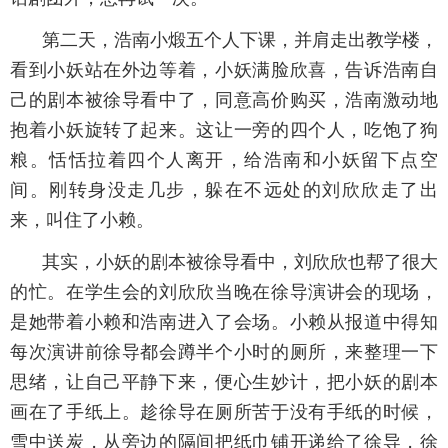
第二天，浩南小煅五个人下课，并肩走出教学楼，
看到小妖站在外边等着，小妖满脸欣喜，告诉浩南自
己的剧本被徐导看中了，同意高价购买，浩南激动地
抱着小妖旋转了起来。这让一旁的四个人，吃饱了狗
粮。恬恬拉着四个人离开，给浩南和小妖留下点空
间。刚转身没走几步，躲在不远处的刘欣欣走了出
来，叫住了小赖。
其实，小妖的剧本被徐导看中，刘欣欣也帮了很大
的忙。在学生会的刘欣欣当晚在徐导演讲会的现场，
是她带着小赖和浩南进入了会场。小赖从报道中得知
每次演讲前徐导都会蹲半个小时的厕所，来整理一下
思绪，让自己平静下来，便心生妙计，把小妖的剧本
画在了手纸上。趁徐导在厕所苦于没有手纸的时候，
雪中送炭，从旁边的隔间把纸巾铺开递给了徐导，徐