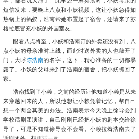
本，都石沉大海了。此事还一筹莫展时，小妖母亲的
短信发来，要晚上八点和小妖视频，这让小妖急得如
热锅上的蚂蚁，浩南帮她布置起了宿舍，还请来了苏
格拉底冒充小妖的外国室友。
眼看八点将至，小妖和浩南订的外卖还没有到，八
点小妖的母亲准时上线，而此时送外卖的人也敲开了
门，大呼
陈浩南
的名字，这下，精心准备的一切都暴
露了。小妖的父母来到了浩南的宿舍，把小妖抓回了
家。
浩南找到了小赖，之前的经历让他知道小赖是从未
来穿越回来的人，所以他想让小赖凭着记忆，帮自己
想一个两全其美的办法。浩南表示今天晚上徐导会到
学校话剧团演讲，自己刚刚已经把小妖的剧本交给徐
导了，可是不知道徐导会不会看。小赖拉着浩南去了
话剧团外，想再试一次。