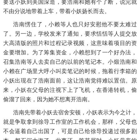
要送小妖到美国深造，要浩南和她有个了断，说完就
不由分说地带着上车，带着小妖扬长而去。
浩南愣住了，小赖等人也只好安慰他不要太难过
了。另一边，学校发来了通知，要求恬恬等人提交放
大高清版的照片和过程记录视频，这意味着项目的资
金要增加。为了筹集资金，小赖想到了一个好办法，
召集浩南等人去卖自己的以前的笔记本。小煅浩南和
小赖在广场里大呼小叫卖笔记的时候，拖着行李箱的
小妖出现在了浩南面前，这让浩南觉得难以置信。原
来，小妖在父母的注视下上了飞机，在香港转机，偷
偷溜了回来，因为她不想离开浩南。
浩南先带着小妖去宿舍安顿，小妖表示为今之计，
就是争取拿到徐导工作室的工作机会，那样，父母也
不会逼着自己出国了，可是自己给徐导投递过很多剧