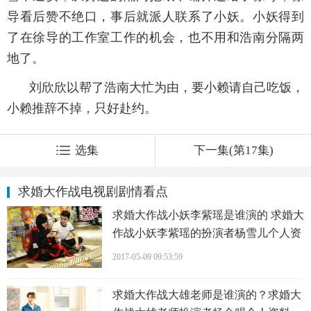
导看后赞不绝口，事后就派人联系了小妖。小妖得到
了在徐导的工作室工作的机会，也不用和浩南分隔两
地了。
刘欣欣以帮了浩南大忙为由，要小赖请自己吃饭，
小赖推辞不掉，只好赴约。
选集
下一集(第17集)
求婚大作战电视剧剧情看点
求婚大作战小妖李紫瑶是谁演的 求婚大
作战小妖李紫瑶的扮演者杨雪儿个人资
料、写真、生活照欣赏
2017-05-09 09:53:59
求婚大作战大雄老师是谁演的？求婚大