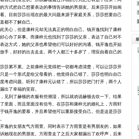
的方式把自己想要表达的事情告诉她的男朋友。后来莎莎开始画
看。目前莎莎出现在的最大问题来源于家庭关系，莎莎想要自己
直都不了解自己。
此关心，但是康梓元却无法真正的明白自己。钱开逸找到了康梓
好心办了坏事。而康梓元也找到了莎莎的父亲，表达了自己对不
表达方式，她的父亲也希望他们可以好好的沟通。钱开逸也开始
放手，好好的出去走走。两个人都三十多岁了，理应由着自己的
莎莎累不累。之前康梓元觉得把一切都考虑清楚，可以让莎莎开
只是一个形式是给父母看的，他觉得自己错了。莎莎也明白自己
度考虑问题。听到了康梓元认错了，所以莎莎把门打开，两个人
漏出了幸福的笑容。
，见到了赫顿的衣服有些潮湿，所以就劝说赫顿去吹一下。结果
了里面，而且里面没有信号。在莎莎和康梓元的婚礼上，方雨轩
于钱开逸的爱慕，并且希望他可以重新接受自己。但是这是莎莎
。
开逸的女朋友气方雨萱。同时表示了方雨萱是有男朋友的，如果
诉她现在的男朋友。方雨萱走了之后大家都漏出了欢呼声，后来