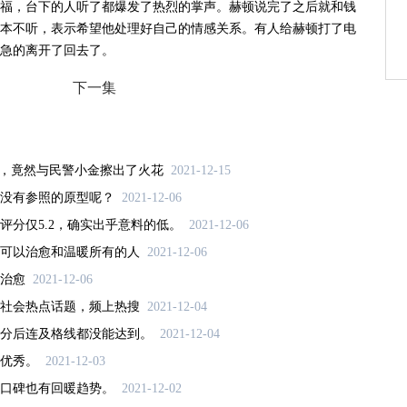
福，台下的人听了都爆发了热烈的掌声。赫顿说完了之后就和钱
本不听，表示希望他处理好自己的情感关系。有人给赫顿打了电
急的离开了回去了。
下一集
莉，竟然与民警小金擦出了火花
2021-12-15
没有参照的原型呢？
2021-12-06
评分仅5.2，确实出乎意料的低。
2021-12-06
可以治愈和温暖所有的人
2021-12-06
治愈
2021-12-06
社会热点话题，频上热搜
2021-12-04
分后连及格线都没能达到。
2021-12-04
优秀。
2021-12-03
口碑也有回暖趋势。
2021-12-02