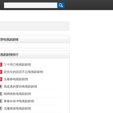
推荐电视剧剧情
电视剧剧情排行
1
三十而已电视剧剧情
2
贺先生的恋恋不忘电视剧剧情
3
玉楼春电视剧剧情
4
我是真的爱你电视剧剧情
5
锦绣南歌电视剧剧情
6
青春向前冲电视剧剧情
7
北辙南辕电视剧剧情