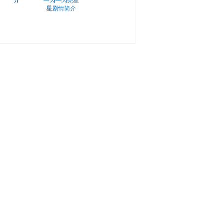
介
一闪一闪亮星
星剧情简介