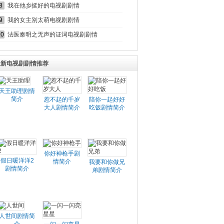
8
我在他乡挺好的电视剧剧情
9
我的女主别太萌电视剧剧情
10
法医秦明之无声的证词电视剧剧情
最新电视剧剧情推荐
天王助理剧情
简介
惹不起的千岁
陪你一起好好
大人剧情简介
吃饭剧情简介
你好神枪手剧
假日暖洋洋2
情简介
我要和你做兄
剧情简介
弟剧情简介
人世间剧情简