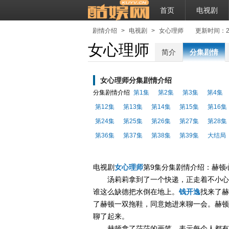
首页
电视剧
剧情介绍
>
电视剧
>
女心理师
更新时间：2021-
女心理师
简介
分集剧情
女心理师分集剧情介绍
分集剧情介绍
第1集
第2集
第3集
第4集
第12集
第13集
第14集
第15集
第16集
第24集
第25集
第26集
第27集
第28集
第36集
第37集
第38集
第39集
大结局
电视剧
女心理师
第9集分集剧情介绍：赫顿
汤莉莉拿到了一个快递，正走着不小心
谁这么缺德把水倒在地上。
钱开逸
找来了赫
了赫顿一双拖鞋，同意她进来聊一会。赫顿
聊了起来。
赫顿拿了莎莎的画笔，表示每个人都有