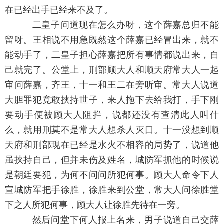
在已经出手已经来不及了。
二皇子问道现在怎么办呀，这个薛嘉总归不能
留呀。王相说不用急既然这个薛嘉已经冒出来，就不
能动手了，二皇子担心薛嘉把所有事情都说出来，自
己就完了。公堂上，刑部顾大人和顺天府常大人一起
审问薛嘉，齐王，十一和王二在旁听审。常大人说道
大胆罪犯竟敢挟持世子，来人拖下去给我打，手下刚
要动手便被顾大人阻拦，说都还没有查清此人叫什
么，就用刑莫不是常大人想杀人灭口。十一没想到顺
天府和刑部现在已经是水火不相容的局势了，说道他
虽挟持自己，但并未伤及姓名，城防军抓他的时候说
是朝廷要犯，为何不问问所犯何事。顾大人命令下人
宣城防军把手徐胜，徐胜来到公堂，常大人问徐胜堂
下之人所犯何事，顾大人让徐胜先待在一旁。
然后问堂下何人报上名来，男子说道自己交薛