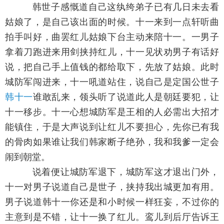
韩世子感慨道自己这纨绔弟子已有几日未去看
姑娘了，是自己该出面的时候。十一来到一点轩听曲
拍手叫好，曲罢红儿姑娘下台主动来陪十一。一男子
拿着刀跑进来用剑挟持红儿，十一见状劝男子有话好
说，把自己手上值钱的都给取下，先放了姑娘。此时
城防军闯进来，十一吼道站住，说自己是定国公世子
韩十一
谁敢乱来，领头听了说道此人是朝廷要犯，让
十一移步。十一心想城防军是王相的人必需出大招才
能镇住，于是大声说到让红儿不要担心，先你已有我
的骨肉如果谁让我们韩家断子绝孙，我和我爹一定会
闹到朝堂。
说着便让城防军退下，城防军这才退出门外，
十一对男子说道自己是世子，挟持我出城更加有用。
男子说道韩十一你还是和小时候一样狂妄，不过你的
主意到是不错，让十一换了红儿。鸾儿到后厅告诉王