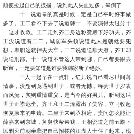
顺便捡起自己的扳指，说到此人失血过多，晕倒了
十一说道晕的真是时候，定是自己平时好事做
多了。王二看不下去了说道韩十一不要演得太过分十
一这才收敛。王二走到齐王身边称赞殿下好功夫，齐
王没说瞪着王二，城防军头领说道此人是朝廷要犯
想，卑职这就押去大牢，王二说道送顺天府，齐王却
说送刑部。十一说道不管这人带到哪，自己都要跟去
听审，一定要知道是谁要我韩家断子绝孙。
三人一起早在一点轩，红儿说自己看尽世间薄
情事，没想到竟遇到世子，或者无憾，称赞世子岁表
面风流，实则重情重义，是当今的好男儿。听到这话
世子正襟危坐。齐王和王二泽露出了笑容，立马收起
恢复原来的申请。二皇子来到丞相府，责问怎么能让
薛嘉来到京城，舅舅快帮帮我，王相说道之前五殿下
以剿灭前朝余孽把自己招揽的江湖人士住了起来，现