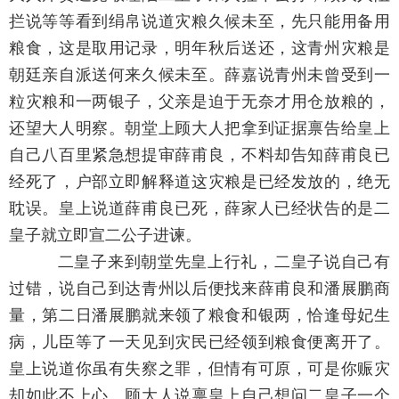
拦说等等看到绢帛说道灾粮久候未至，先只能用备用
粮食，这是取用记录，明年秋后送还，这青州灾粮是
朝廷亲自派送何来久候未至。薛嘉说青州未曾受到一
粒灾粮和一两银子，父亲是迫于无奈才用仓放粮的，
还望大人明察。朝堂上顾大人把拿到证据禀告给皇上
自己八百里紧急想提审薛甫良，不料却告知薛甫良已
经死了，户部立即解释道这灾粮是已经发放的，绝无
耽误。皇上说道薛甫良已死，薛家人已经状告的是二
皇子就立即宣二公子进谏。
二皇子来到朝堂先皇上行礼，二皇子说自己有
过错，说自己到达青州以后便找来薛甫良和潘展鹏商
量，第二日潘展鹏就来领了粮食和银两，恰逢母妃生
病，儿臣等了一天见到灾民已经领到粮食便离开了。
皇上说道你虽有失察之罪，但情有可原，可是你赈灾
却如此不上心。顾大人说禀皇上自己想问二皇子一个