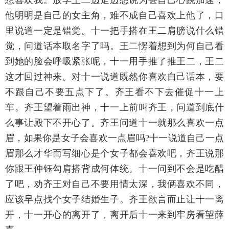
他明明是自己的女主角，难不成自己喜欢上他了，口
里说道一定是错觉。十一把手搭在王二肩膀说什么错
觉，问道话本取名字了吗。王二愣着想到为何自己看
到她的脸会呼吸紧张呢，十一用手推了推王二，王二
这才回过神来。对十一说道既然你喜欢自己话本，要
不跟自己不要五点下了。齐王看不下去催促十一上
车。齐王望着雨出神，十一上前叫齐王，问道到底什
么事让殿下不开心了。齐王问道十一就那么喜欢一点
眉，如果你是女子会喜欢一点眉吗?十一说道自己一点
眉那么才华而写细心是个女子都会喜欢吧，齐王说那
你跟王仲钰勾肩搭背成何体统。十一问到不会是吃醋
了吧，劝齐王对自己不要用情太深，我俩喜欢不同，
应该早点找个女子结婚生子。齐王欲言而止让十一离
开，十一开心的离开了，离开后十一来到牢房看望薛