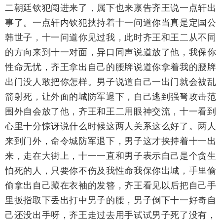
二朝廷钦犯闯进来了，属下也来禀告齐王说一点轩出
事了。一点轩内钦犯挟持着十一问道你当真是定国公
韩世子，十一问道你见过我，此时齐王和王二从不同
的方向来到十一对面，异口同声说道放了他，我保你
性命无忧，齐王拿出自己的腰牌说道你拿着我的腰牌
出门没人敢把你怎样。男子说道自己一出门就会被乱
箭射死，让外面的城防军退下，自己逃到强弩攻击范
围外自会放了他，齐王和王二用眼神交流，十一看到
心里十分惊讶说什么时候这两人关系这么好了。两人
来到门外，命令城防军退下，男子这才挟持着十一出
来，走在大街上，十一一直和男子表示自己是个贪生
怕死的人，只要你不伤及我性命我保你出城，手里偷
偷拿出自己藏在衣袖的发簪，齐王看见以后把自己手
里扳指取下丢出打中男子的腰，男子倒下十一好奇自
己还没出手呀，齐王走过去用手试试男子死了没有，