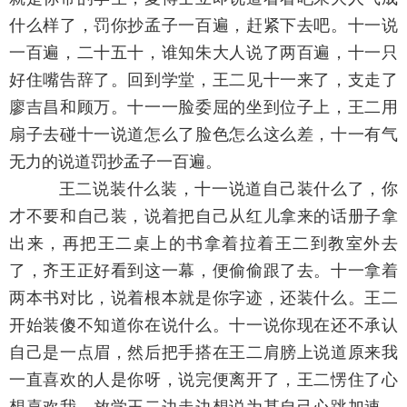
什么样了，罚你抄孟子一百遍，赶紧下去吧。十一说
一百遍，二十五十，谁知朱大人说了两百遍，十一只
好住嘴告辞了。回到学堂，王二见十一来了，支走了
廖吉昌和顾万。十一一脸委屈的坐到位子上，王二用
扇子去碰十一说道怎么了脸色怎么这么差，十一有气
无力的说道罚抄孟子一百遍。
王二说装什么装，十一说道自己装什么了，你
才不要和自己装，说着把自己从红儿拿来的话册子拿
出来，再把王二桌上的书拿着拉着王二到教室外去
了，齐王正好看到这一幕，便偷偷跟了去。十一拿着
两本书对比，说着根本就是你字迹，还装什么。王二
开始装傻不知道你在说什么。十一说你现在还不承认
自己是一点眉，然后把手搭在王二肩膀上说道原来我
一直喜欢的人是你呀，说完便离开了，王二愣住了心
想喜欢我。放学王二边走边想说为甚自己心跳加速，