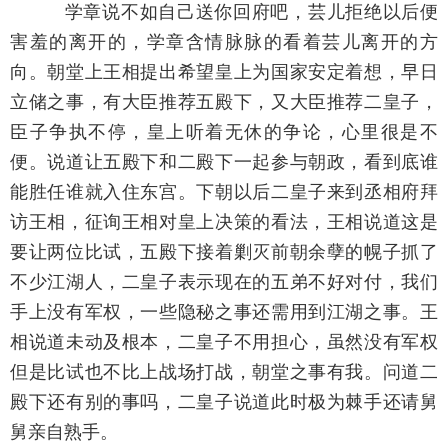
学章说不如自己送你回府吧，芸儿拒绝以后便
害羞的离开的，学章含情脉脉的看着芸儿离开的方
向。朝堂上王相提出希望皇上为国家安定着想，早日
立储之事，有大臣推荐五殿下，又大臣推荐二皇子，
臣子争执不停，皇上听着无休的争论，心里很是不
便。说道让五殿下和二殿下一起参与朝政，看到底谁
能胜任谁就入住东宫。下朝以后二皇子来到丞相府拜
访王相，征询王相对皇上决策的看法，王相说道这是
要让两位比试，五殿下接着剿灭前朝余孽的幌子抓了
不少江湖人，二皇子表示现在的五弟不好对付，我们
手上没有军权，一些隐秘之事还需用到江湖之事。王
相说道未动及根本，二皇子不用担心，虽然没有军权
但是比试也不比上战场打战，朝堂之事有我。问道二
殿下还有别的事吗，二皇子说道此时极为棘手还请舅
舅亲自熟手。