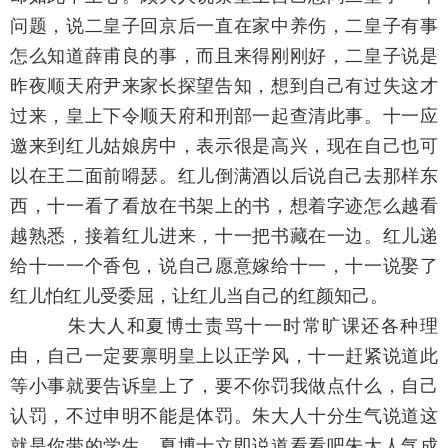
问题，说二皇子回京后一直在家中养伤，二皇子有事
怎么知道薛甫良的事，而且来得刚刚好，二皇子说是
昨夜顺天府尹来家长探望告知，想到自己有过失这才
过来，皇上下令顺天府和刑部一起查清此事。十一应
邀来到红儿姑娘房中，表示很是高兴，现在自己也可
以在王二面前嘚瑟。红儿倒满酒以后说自己去那样东
西，十一看了看放在书架上的书，想着字迹怎么越看
越熟悉，接着红儿进来，十一把书藏在一边。红儿递
给十一一个香包，说自己愿意嫁给十一，十一说娶了
红儿怕红儿受委屈，让红儿当自己的红颜知己。
朱大人和夏博士责骂十一时常旷课还各种理
由，自己一定要禀明皇上以正学风，十一赶紧说道此
等小事就要告诉皇上了，要不你罚我做点什么，自己
认罚，不过申明不能是体罚。朱大人十分生气说道这
就是你带的学生，夏博士立即说道看看吧朱大人气成