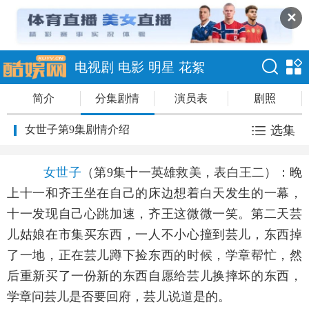
✕
电视剧
电影
明星
花絮
简介
分集剧情
演员表
剧照
女世子第9集剧情介绍
选集
女世子
（第9集十一英雄救美，表白王二）：晚
上十一和齐王坐在自己的床边想着白天发生的一幕，
十一发现自己心跳加速，齐王这微微一笑。第二天芸
儿姑娘在市集买东西，一人不小心撞到芸儿，东西掉
了一地，正在芸儿蹲下捡东西的时候，学章帮忙，然
后重新买了一份新的东西自愿给芸儿换摔坏的东西，
学章问芸儿是否要回府，芸儿说道是的。