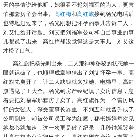
天的事情说给他听，她很看不起刘福军的为人，更害
怕那套房子会出事。
高红梅
和
高红旗
接到杨光电话后
也特地赶过来了，杨光刚想把怀孕的事儿告诉二人，
刘艾忙岔开话题。刘艾把刘福军公司和自己事业的事
儿都说了出来，高红梅却没觉得这是大事儿，刘艾这
才松了口气。
高红旗把杨光叫出来，二人那神神秘秘的状态她一
眼就识破了，也顺理成章地猜出了刘艾怀孕一事。高
红旗先离开了，让二人缺钱就来找她。电梯里，高红
旗遇见了王大全。杨光到房产经纪填了卖房信息，急
着要把刘福军那套房子卖了。高红旗作为一个雷厉风
行的女强人，深受董事长器重，不到五年就晋升成了
公司副总，却被公司员工称为红魔，秘书婷婷每次见
她都心跳加速，这一次更是破了纪录，几秒钟就哭着
从高红旗办公室跑出来了。高红旗刚在会议上布置了