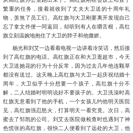
繁重的任务，接着就收到了丈夫大卫送的十周年礼
物，羡煞了员工们。高红旗与大卫刚要离开发现自己
忘了拿文件便一同返回，却听到有人在嚼舌根，高红
旗立刻温婉地抱住了大卫的脖子和他撒娇。
杨光和刘艾一边看着电视一边讲着冷笑话，然后接
到了高红旗的电话。高红旗正在和大卫逛超市，今天
大卫送她花的行为十分反常，因为过去几年他连颗草
都没有送过。这天晚上高红旗与大卫一起庆祝结婚十
周年，大卫似乎十分想要一个孩子，高红旗十分不
解，二人结婚时明明说好不要孩子的。大卫洗澡时高
红旗无意看到了他的手机，一个女孩儿约他明天医院
见，高红旗强忍怒火，打算明天一看究竟。次日，高
蜜去了邹凯的公司。刘艾去医院做检查时也遇到了神
色慌张的高红旗，很快二人便看到了远处的大卫，他