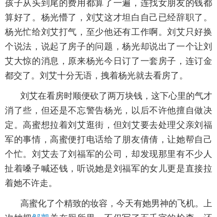
孩子从头到尾的费用都算了一遍，连找女朋友的钱都
算好了。杨光懵了，刘艾这才坦白自己已经辞职了。
杨光忙给刘艾打气，至少他还有工作啊。刘艾只好换
个说法，说起了房子的问题，杨光却说出了一个让刘
艾大惊的消息，原来杨光今日订了一套房子，连订金
都交了。刘艾十分无语，拽着杨光就去看房了。
刘艾在看房时顺便砍了两万块钱，这下心里的气才
消了些，但还是不忘警告杨光，以后不许他擅自做决
定。高蜜想拉着刘艾逛街，但刘艾要去处理父亲刘福
军的事情，高蜜便打电话给了朋友倩倩，让她帮自己
个忙。刘艾去了刘福军的公司，却发现那里有不少人
扯着嗓子喊还钱，听说她是刘福军的女儿更是直接拉
着她不许走。
高蜜化了个精致的妆容，今天有她男神的飞机。上