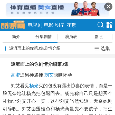
✕
电视剧
电影
明星
花絮
简介
分集剧情
演员表
剧照
逆流而上的你第3集剧情介绍
选集
逆流而上的你剧情介绍第3集
高蜜
追男神遇挫
刘艾
隐瞒怀孕
刘艾看见
杨光
买的包没有露出惊喜的表情，而是一
脸无奈地让杨光把包退回去。杨光称自己只是想买个
礼物让刘艾开心一笑，这些刘艾当然知道，无奈她刚
刚辞职。刘艾面露难色和杨光商量先不要孩子，把生