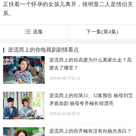
正扶着一个怀孕的女孩儿离开，很明显二人是情侣关
系。
选集
下一集(第4集)
逆流而上的你电视剧剧情看点
逆流而上的你高蜜为什么离家出走？高
蜜去了哪里？
2019-03-06 17:01:12
逆流而上的你第31、32集预告 杨母刘艾
矛盾加剧 杨母夸齐楠长得漂亮
2019-03-03 00:39:52
逆流而上的你齐楠有没有向杨光表白？