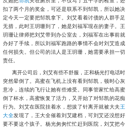
次她把
邹凯
关在厕所里，不仅写了五千字的检查，还
扣了两个月的奖金，可还是联系不到邹凯，所以她决
定今天一定要把邹凯拿下。刘艾看着讨债的人群手足
无措，此时王玥珊到了，她是刘福军现在的妻子。王
玥珊让律师把刘艾带到办公室去，刘福军在出事前就
办好了手续，所以刘福军跑路的事情不会对刘艾造成
任何损失。但公司的法人是王玥珊，她需要承担一切
责任。
离开公司后，刘艾有些不舒服，正和杨光打电话时
突然晕倒了。高蜜在飞机上没有看到邹凯，顿时心灰
意冷，连续的飞行让她有些难受。同事管家忙给高蜜
倒了杯水，高蜜恢复了活力，又开始了对邹凯的花痴
行为。刘艾在医院挂着水，想拔了针离开就被大夫
王
大全
发现了，王大全催着刘艾建档，可刘艾还没想好
要不要这个孩子。杨光匆匆忙忙赶到医院，刘艾把今