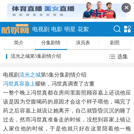
✕
电视剧
电影
明星
花絮
简介
分集剧情
演员表
剧照
流光之城第5集剧情介绍
选集
电视剧
流光之城
第5集分集剧情介绍
冯世真
容嘉上
暧昧，冯世真调查了古董
一整个晚上冯世真都在房间里面照顾容嘉上还说他应
该是因为空腹喝药的原因才会这个样子喂他，喝完了
药之后容嘉上就说让她离开，自己就昏昏沉沉的睡了
过去，然而冯世真准备走的时候，没想到容家上镜让
人家住他的时候，于是他就只好在这里陪着他一晚