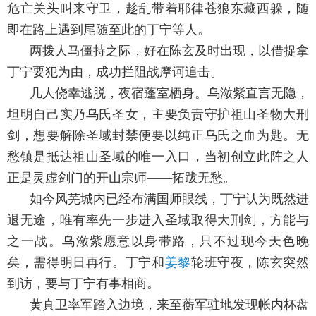
危亡关头叫来守卫，趁乱带着耶律苍狼东藏西躲，随
即在路上遇到尾随至此的丁宁等人。
两拨人马僵持之际，好在陈玄及时出现，以借捉拿
丁宁要犯为由，成功拦阻战摩诃追击。
几人侥幸逃脱，夜宿蓬室栖身。乌潋紫直言无隐，
坦明自己实乃乌氏圣女，主要负责守护祖山圣物大刑
剑，想要解除圣域封禁便要以纯正乌氏之血为匙。无
愁镇是抵达祖山圣域的唯一入口，当初创立此阵之人
正是灵虚剑门的开山宗师——拓跋无愁。
如今风芜城内已经布满国师眼线，丁宁认为既然进
退无途，唯有率先一步进入圣域取得大刑剑，方能与
之一战。乌潋紫愿意以身带路，只不过现今天色晚
矣，需得明日再行。丁宁和
姜黎
轮班守夜，陈玄突然
到访，要与丁宁有事相商。
黄真卫率军踏入边境，来至蘅军驻地发现帐内杯盘