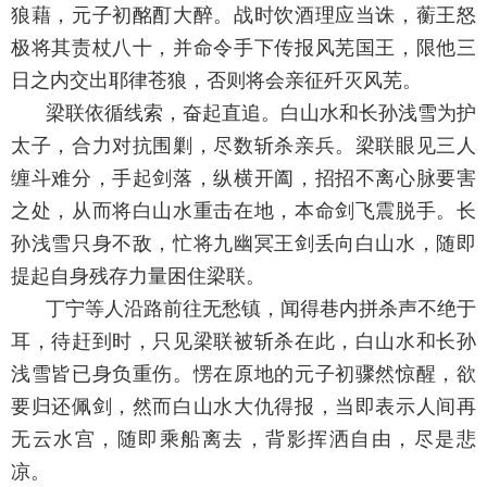
狼藉，元子初酩酊大醉。战时饮酒理应当诛，蘅王怒
极将其责杖八十，并命令手下传报风芜国王，限他三
日之内交出耶律苍狼，否则将会亲征歼灭风芜。
梁联依循线索，奋起直追。白山水和长孙浅雪为护
太子，合力对抗围剿，尽数斩杀亲兵。梁联眼见三人
缠斗难分，手起剑落，纵横开阖，招招不离心脉要害
之处，从而将白山水重击在地，本命剑飞震脱手。长
孙浅雪只身不敌，忙将九幽冥王剑丢向白山水，随即
提起自身残存力量困住梁联。
丁宁等人沿路前往无愁镇，闻得巷内拼杀声不绝于
耳，待赶到时，只见梁联被斩杀在此，白山水和长孙
浅雪皆已身负重伤。愣在原地的元子初骤然惊醒，欲
要归还佩剑，然而白山水大仇得报，当即表示人间再
无云水宫，随即乘船离去，背影挥洒自由，尽是悲
凉。