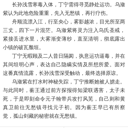
长孙浅雪寒毒入体，丁宁需得寻觅静处运功。乌潋
紫认为此地危险重重，先入无愁镇，再行疗伤。
舟顺流漂入江，行至央心，雾影越浓，目光所至两
三丈，四下一片混茫。乌潋紫将灵力注入乌氏圣戒，
紧接丢进水里，大雾渐变薄纱，直至清明，彻底露出
小镇的破瓦颓垣。
丁宁无暇顾及二人昔日隔阂，执意运功逼毒，并在
其间坦明心声，表达自己隐瞒实情及所想所爱。面对
这番真情流露，长孙浅雪深受触动，最终选择原谅。
乌潋紫在打水时神秘失踪，丁宁推断她被人掳走。
与此同时，蘅王通过前方探报得知梁联遇害，太子未
死，于是即刻命令元子翰带兵攻打风芜，自己则和黄
真卫前往无愁镇寻找元子初。因为蘅王早已有所察
觉，孤山剑藏的秘密就在无愁镇。