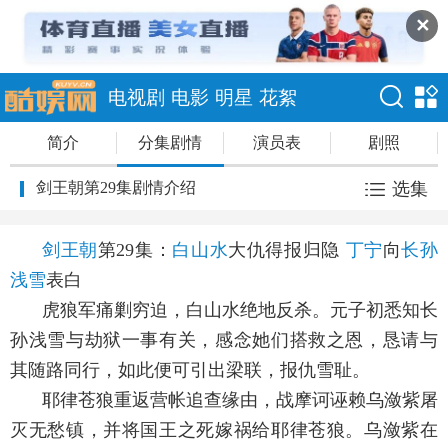
✕
电视剧
电影
明星
花絮
简介
分集剧情
演员表
剧照
剑王朝第29集剧情介绍
选集
剑王朝
第29集：
白山水
大仇得报归隐
丁宁
向
长孙
浅雪
表白
虎狼军痛剿穷迫，白山水绝地反杀。元子初悉知长
孙浅雪与劫狱一事有关，感念她们搭救之恩，恳请与
其随路同行，如此便可引出梁联，报仇雪耻。
耶律苍狼重返营帐追查缘由，战摩诃诬赖乌潋紫屠
灭无愁镇，并将国王之死嫁祸给耶律苍狼。乌潋紫在