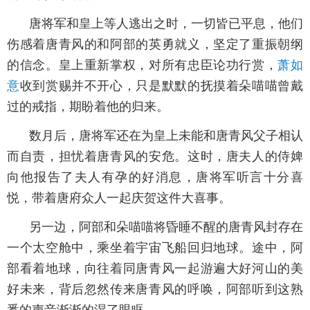
唐将军和皇上等人逃出之时，一切皆已平息，他们
伤感着唐青风的和阿部的英勇就义，坚定了重振朝纲
的信念。皇上重新掌权，对所有忠臣论功行赏，
萧如
意
收到赏赐并不开心，只是默默的抚摸着朵喵喵曾戴
过的戒指，期盼着他的归来。
数月后，唐将军还在为皇上未能和唐青风父子相认
而自责，担忧着唐青风的安危。这时，唐夫人的侍婢
向他报告了夫人有孕的好消息，唐将军听言十分喜
悦，带着唐府众人一起庆贺这件大喜事。
另一边，阿部和朵喵喵将昏睡不醒的唐青风封存在
一个太空舱中，乘坐着宇宙飞船回归地球。途中，阿
部看着地球，向往着同唐青风一起游遍大好河山的美
好未来，背后忽然传来唐青风的呼唤，阿部听到这熟
悉的声音渐渐的湿了眼眶。