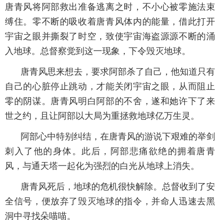
唐青风将阿部救出准备逃离之时，不小心被零施法束
缚住。零不断的吸收着唐青风体内的能量，借此打开
宇宙之眼并撕裂了时空，致使宇宙海盗源源不断的涌
入地球。总督察觉到这一现象，下令毁灭地球。
唐青风思来想去，要求阿部杀了自己，他知道只有
自己的心脏停止跳动，才能关闭宇宙之眼，从而阻止
零的阴谋。唐青风明白阿部的不舍，遂和她许下了来
世之约，且让阿部以大局为重拯救地球亿万生灵。
阿部心中特别纠结，在唐青风的游说下艰难的举剑
刺入了他的身体。此后，阿部悲痛欲绝的拥着唐青
风，与通天塔一起化为强烈的白光从地球上消失。
唐青风死后，地球的危机很快解除。总督收到了安
全信号，便放弃了毁灭地球的指令，并命人迅速去黑
洞中寻找朵喵喵。