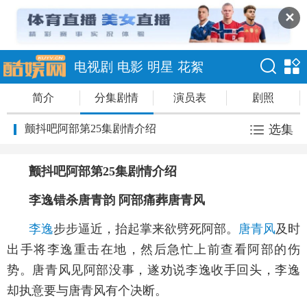
✕
电视剧
电影
明星
花絮
简介
分集剧情
演员表
剧照
颤抖吧阿部第25集剧情介绍
选集
颤抖吧阿部第25集剧情介绍
李逸错杀唐青韵 阿部痛葬唐青风
李逸
步步逼近，抬起掌来欲劈死阿部。
唐青风
及时
出手将李逸重击在地，然后急忙上前查看阿部的伤
势。唐青风见阿部没事，遂劝说李逸收手回头，李逸
却执意要与唐青风有个决断。