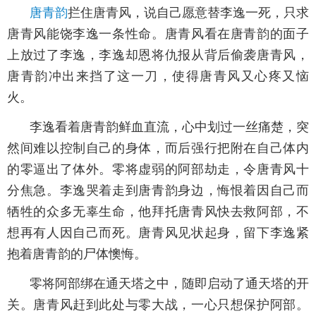
唐青韵
拦住唐青风，说自己愿意替李逸一死，只求
唐青风能饶李逸一条性命。唐青风看在唐青韵的面子
上放过了李逸，李逸却恩将仇报从背后偷袭唐青风，
唐青韵冲出来挡了这一刀，使得唐青风又心疼又恼
火。
李逸看着唐青韵鲜血直流，心中划过一丝痛楚，突
然间难以控制自己的身体，而后强行把附在自己体内
的零逼出了体外。零将虚弱的阿部劫走，令唐青风十
分焦急。李逸哭着走到唐青韵身边，悔恨着因自己而
牺牲的众多无辜生命，他拜托唐青风快去救阿部，不
想再有人因自己而死。唐青风见状起身，留下李逸紧
抱着唐青韵的尸体懊悔。
零将阿部绑在通天塔之中，随即启动了通天塔的开
关。唐青风赶到此处与零大战，一心只想保护阿部。