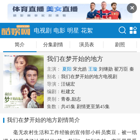
✕
电视剧
电影
明星
花絮
简介
分集剧情
演员表
剧照
我们在梦开始的地方
主演：
夏阳
宋允皓
王璇
刘继勋
翟万臣
秦
焰
别名：
李玉峰
我们在梦开始的地方电视剧
徐福来
易子轩
导演：
汪锡宏
编剧：
杜建文
类别：
青春,励志
集数：
共45集 剧情更至第45集
我们在梦开始的地方剧情简介
毫无农村生活和工作经验的宣传部小科员窦豆，被一纸