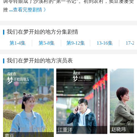
调令转眼成了沙溪村的“第一书记”。初到农村，窦豆屡屡受
挫
...
查看完整剧情 》
我们在梦开始的地方分集剧情
第1-4集
第5-8集
第9-12集
13-16集
17-2
我们在梦开始的地方演员表
赵晓玮
江重洋
窦豆