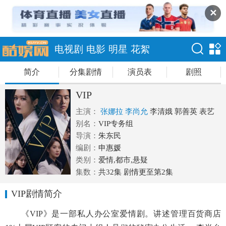
✕
电视剧
电影
明星
花絮
简介
分集剧情
演员表
剧照
VIP
主演：
张娜拉
李尚允
李清娥
郭善英
表艺
珍
别名：
VIP专务组
导演：
朱东民
编剧：
申惠媛
类别：
爱情,都市,悬疑
集数：
共32集 剧情更至第2集
VIP剧情简介
《VIP》是一部私人办公室爱情剧。讲述管理百货商店