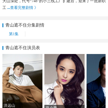
大山深处，代号“748”的小三线工厂扩建后，迎来了一批新职
工
...
查看完整剧情 》
青山遮不住分集剧情
第1集
青山遮不住演员表
洪远山
路小青