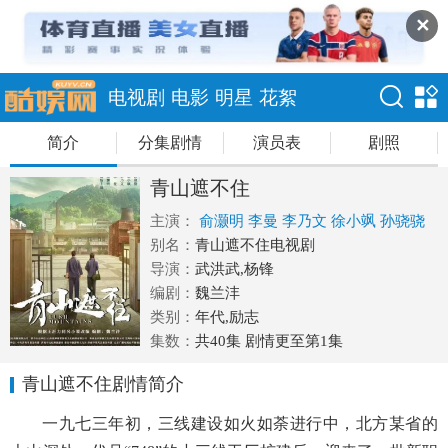
✕
电视剧
电影
明星
花絮
简介
分集剧情
演员表
剧照
青山遮不住
主演：
俞灏明
李曼
李乃文
徐小飒
孙骁骁
别名：
青山遮不住电视剧
导演：
武洪武,杨锋
编剧：
魏兰沣
类别：
年代,励志
集数：
共40集 剧情更至第1集
青山遮不住剧情简介
一九七三年初，三线建设如火如荼进行中，北方某省的