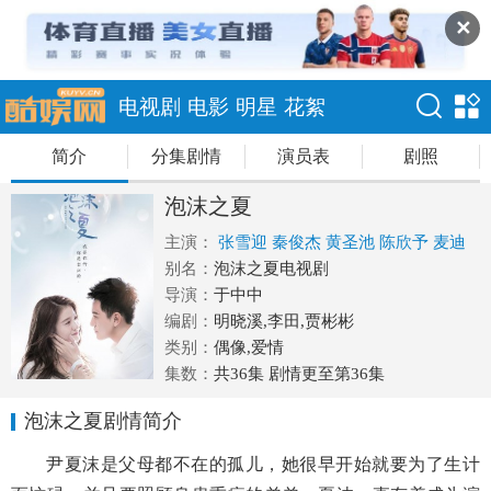
✕
电视剧
电影
明星
花絮
简介
分集剧情
演员表
剧照
泡沫之夏
主演：
张雪迎
秦俊杰
黄圣池
陈欣予
麦迪
娜
别名：
泡沫之夏电视剧
导演：
于中中
编剧：
明晓溪,李田,贾彬彬
类别：
偶像,爱情
集数：
共36集 剧情更至第36集
泡沫之夏剧情简介
尹夏沫是父母都不在的孤儿，她很早开始就要为了生计