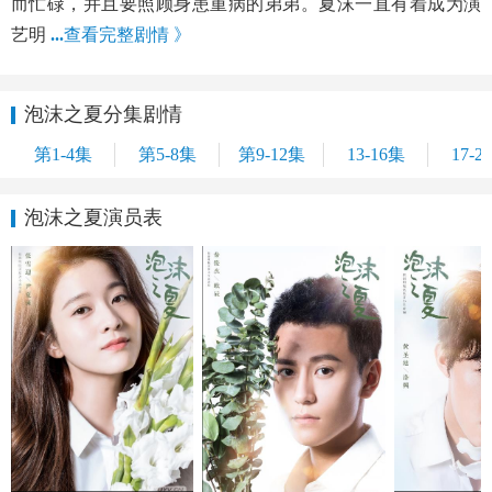
而忙碌，并且要照顾身患重病的弟弟。夏沫一直有着成为演
艺明
...
查看完整剧情 》
泡沫之夏分集剧情
第1-4集
第5-8集
第9-12集
13-16集
17-2
泡沫之夏演员表