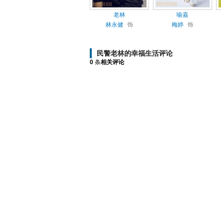
老林
喻嘉
林永健
饰
梅婷
饰
民警老林的幸福生活评论
0
条
相关评论