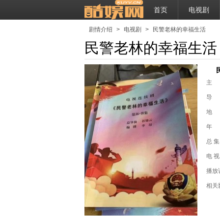
首页
电视剧
剧情介绍
>
电视剧
>
民警老林的幸福生活
民警老林的幸福生活
主
导
地
年
总 集
电 视
播放
相关