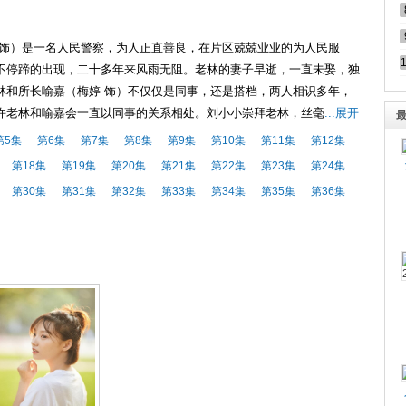
 饰）是一名人民警察，为人正直善良，在片区兢兢业业的为人民服
不停蹄的出现，二十多年来风雨无阻。老林的妻子早逝，一直未娶，独
林和所长喻嘉（梅婷 饰）不仅仅是同事，还是搭档，两人相识多年，
许老林和喻嘉会一直以同事的关系相处。刘小小崇拜老林，丝毫
...展开
第5集
第6集
第7集
第8集
第9集
第10集
第11集
第12集
第18集
第19集
第20集
第21集
第22集
第23集
第24集
第30集
第31集
第32集
第33集
第34集
第35集
第36集