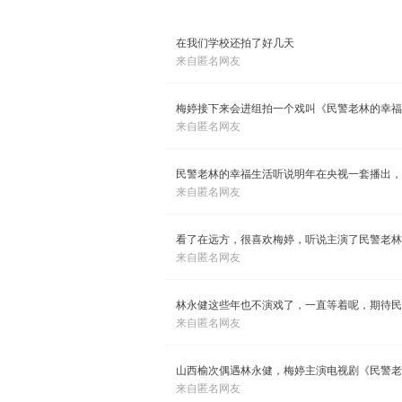
在我们学校还拍了好几天
来自匿名网友
梅婷接下来会进组拍一个戏叫《民警老林的幸福
来自匿名网友
民警老林的幸福生活听说明年在央视一套播出，
来自匿名网友
看了在远方，很喜欢梅婷，听说主演了民警老林
来自匿名网友
林永健这些年也不演戏了，一直等着呢，期待民
来自匿名网友
山西榆次偶遇林永健，梅婷主演电视剧《民警老
来自匿名网友