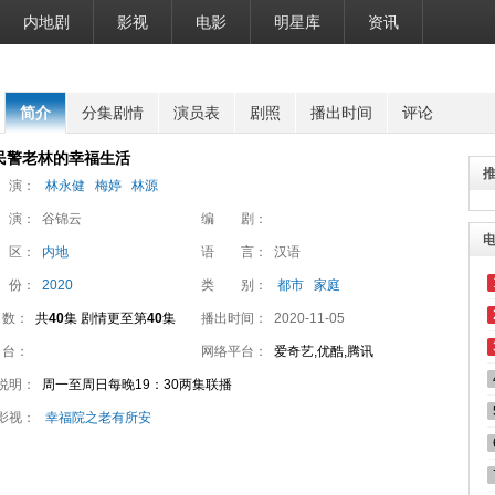
内地剧
影视
电影
明星库
资讯
简介
分集剧情
演员表
剧照
播出时间
评论
民警老林的幸福生活
 演：
林永健
梅婷
林源
 演：
谷锦云
编 剧：
 区：
内地
语 言：
汉语
 份：
2020
类 别：
都市
家庭
 数：
共
40
集 剧情更至第
40
集
播出时间：
2020-11-05
 台：
网络平台：
爱奇艺,优酷,腾讯
说明：
周一至周日每晚19：30两集联播
影视：
幸福院之老有所安