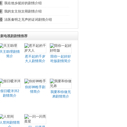
8
我在他乡挺好的剧情介绍
9
我的女主别太萌剧情介绍
10
法医秦明之无声的证词剧情介绍
最新电视剧剧情推荐
天王助理剧情
简介
惹不起的千岁
陪你一起好好
大人剧情简介
吃饭剧情简介
你好神枪手剧
假日暖洋洋2
情简介
我要和你做兄
剧情简介
弟剧情简介
人世间剧情简