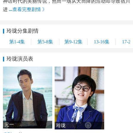
神话时代的美丽传说，然而一场从天而降的浩劫却导致宿川
进
...
查看完整剧情 》
玲珑分集剧情
第1-4集
第5-8集
第9-12集
13-16集
17-2
玲珑演员表
元一
玲珑