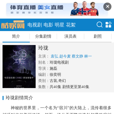
✕
电视剧
电影
明星
花絮
简介
分集剧情
演员表
剧照
玲珑
主演：
袁弘
赵今麦
蔡文静
林一
别名：
玲珑电视剧
导演：
施磊
编剧：
徐奕明
类别：
古装,奇幻
集数：
共40集 剧情更至第40集
玲珑剧情简介
神秘的世界里，一个名为“宿川”的大陆上，流传着很多