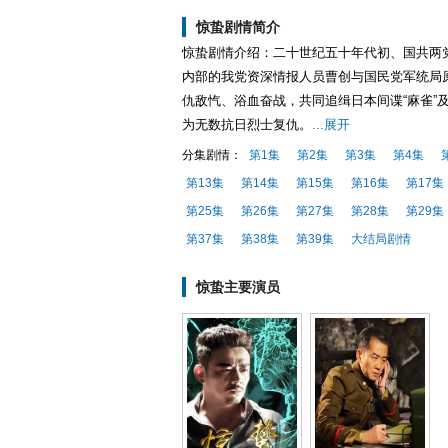
惊蛰剧情简介
惊蛰剧情介绍：二十世纪五十年代初、国共两
内部的我党资深情报人员曹创与国民党军统局
仇敌忾、浴血奋战，共同追缉日本间谍“麻雀”
为无数抗日烈士复仇。
...展开
分集剧情：
第1集
第2集
第3集
第4集
第13集
第14集
第15集
第16集
第17集
第25集
第26集
第27集
第28集
第29集
第37集
第38集
第39集
大结局剧情
惊蛰主要演员