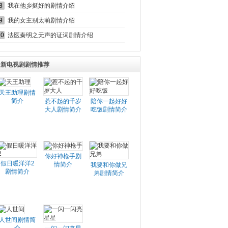
8
我在他乡挺好的剧情介绍
9
我的女主别太萌剧情介绍
10
法医秦明之无声的证词剧情介绍
最新电视剧剧情推荐
天王助理剧情
简介
惹不起的千岁
陪你一起好好
大人剧情简介
吃饭剧情简介
你好神枪手剧
假日暖洋洋2
情简介
我要和你做兄
剧情简介
弟剧情简介
人世间剧情简