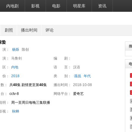
内地剧
影视
电影
明星库
资讯
剧照
播出时间
评论
惊蛰
 演：
杨烁
陈创
 演：
马鲁剑
编 剧：
 区：
内地
语 言：
汉语
 份：
2018
类 别：
谍战
年代
 数：
共
40
集 剧情更至第
40
集
播出时间：
2018-10-08
 台：
cctv-8
网络平台：
爱奇艺
说明：
周一至周日每晚三集联播
影视：
秋蝉