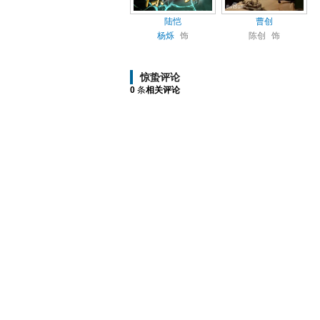
陆恺
曹创
杨烁
饰
陈创
饰
惊蛰评论
0
条
相关评论