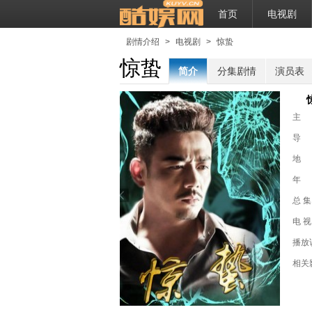
首页
电视剧
剧情介绍
>
电视剧
>
惊蛰
惊蛰
简介
分集剧情
演员表
主
导
地
年
总 集
电 视
播放
相关