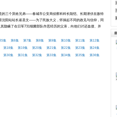
党的三个异姓兄弟——春城市公安局侦察科科长陆恺、长期潜伏在敌特
原沈阳站站长崔圣文——为了民族大义，怀揣起不同的政见与信仰，同
及其隐瞒了在日军731细菌部队作恶经历的父亲，向他们讨还血债、并
第5集
第6集
第7集
第8集
第9集
第10集
第11集
第12集
第18集
第19集
第20集
第21集
第22集
第23集
第24集
第30集
第31集
第32集
第33集
第34集
第35集
第36集