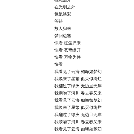
在光明之外
氤氲淡彩
等待
故人归来
梦回边塞
快看 红尘归来
快看 苍穹绽开
快看 万物为伴
快看
我看见了云海 如晦如梦幻
我唤来了星繁 似灭似绚烂
我翻过了绿洲 无边且无岸
我亲吻了河川 春去春又来
我看见了云海 如晦如梦幻
我唤来了星繁 似灭似绚烂
我翻过了绿洲 无边且无岸
我亲吻了河川 春去春又来
我看见了云海 如晦如梦幻