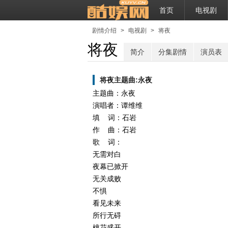
首页
电视剧
剧情介绍
>
电视剧
>
将夜
将夜
简介
分集剧情
演员表
将夜主题曲:永夜
主题曲：永夜
演唱者：谭维维
填 词：石岩
作 曲：石岩
歌 词：
无需对白
夜幕已掀开
无关成败
不惧
看见未来
所行无碍
桃花盛开