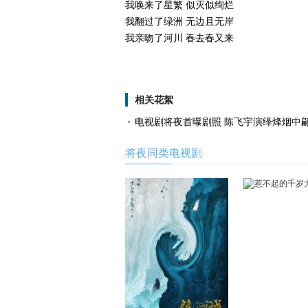
我唤来了星繁 似灭似绚烂
我翻过了绿洲 无边且无岸
我亲吻了河川 春去春又来
相关花絮
电视剧将夜首曝剧照 陈飞宇演绎烽烟中
将夜同类电视剧