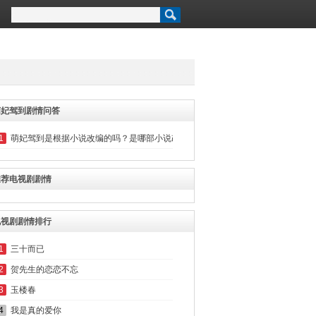
萌妃驾到剧情问答
1
萌妃驾到是根据小说改编的吗？是哪部小说改编的？
推荐电视剧剧情
电视剧剧情排行
1
三十而已
2
贺先生的恋恋不忘
3
玉楼春
4
我是真的爱你