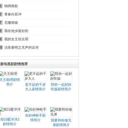
5
锦绣南歌
6
青春向前冲
7
北辙南辕
8
我在他乡挺好的
9
我的女主别太萌
10
法医秦明之无声的证词
最新电视剧剧情推荐
天王助理剧情
简介
惹不起的千岁
陪你一起好好
大人剧情简介
吃饭剧情简介
你好神枪手剧
假日暖洋洋2
情简介
我要和你做兄
剧情简介
弟剧情简介