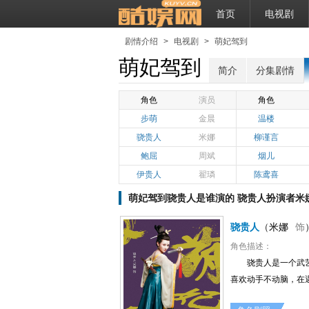
首页
电视剧
剧情介绍
>
电视剧
>
萌妃驾到
萌妃驾到
简介
分集剧情
角色
演员
角色
步萌
金晨
温楼
骁贵人
米娜
柳谨言
鲍屈
周斌
烟儿
伊贵人
翟璘
陈鸢喜
萌妃驾到骁贵人是谁演的 骁贵人扮演者米
骁贵人
（
米娜
饰
角色描述：
骁贵人是一个武
喜欢动手不动脑，在