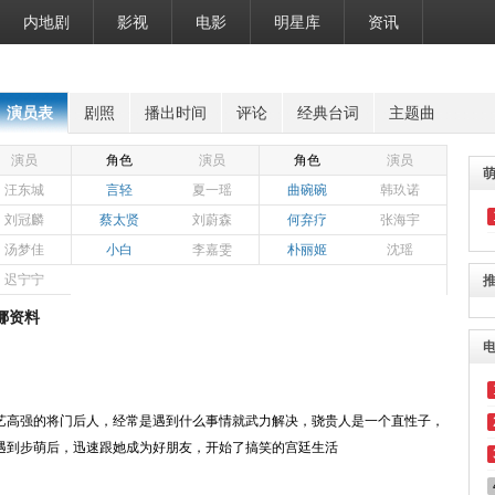
内地剧
影视
电影
明星库
资讯
演员表
剧照
播出时间
评论
经典台词
主题曲
演员
角色
演员
角色
演员
汪东城
言轻
夏一瑶
曲碗碗
韩玖诺
刘冠麟
蔡太贤
刘蔚森
何弃疗
张海宇
汤梦佳
小白
李嘉雯
朴丽姬
沈瑶
迟宁宁
娜资料
）
艺高强的将门后人，经常是遇到什么事情就武力解决，骁贵人是一个直性子，
遇到步萌后，迅速跟她成为好朋友，开始了搞笑的宫廷生活