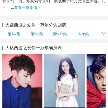
青宝剑，为了修复紫青宝剑，紫霞仙子用月光宝盒穿越。而
五百
...
查看完整剧情 》
大话西游之爱你一万年分集剧情
第1-4集
第5-8集
第9-12集
13-16集
17-2
大话西游之爱你一万年演员表