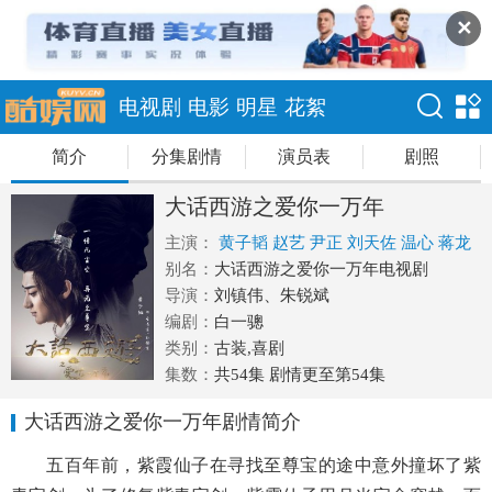
✕
电视剧
电影
明星
花絮
简介
分集剧情
演员表
剧照
大话西游之爱你一万年
主演：
黄子韬
赵艺
尹正
刘天佐
温心
蒋龙
叶浏
别名：
王沛然
大话西游之爱你一万年电视剧
胡耘豪
杜若溪
黄征
杨钧承
龚
蓓苾
导演：
刘镇伟、朱锐斌
编剧：
白一骢
类别：
古装,喜剧
集数：
共54集 剧情更至第54集
大话西游之爱你一万年剧情简介
五百年前，紫霞仙子在寻找至尊宝的途中意外撞坏了紫