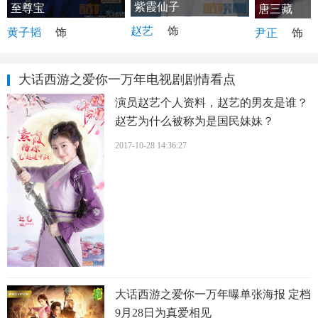
紫霞仙子
至尊宝
唐三藏
赵艺
饰
黄子韬
饰
尹正
饰
大话西游之爱你一万年电视剧剧情看点
演员赵艺个人资料，赵艺的男友是谁？
赵艺为什么被称为是国民妹妹？
2017-10-28 14:36:27
大话西游之爱你一万年曝单张海报 定档
9月28日为真爱相见