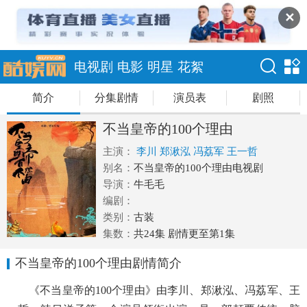
✕
电视剧
电影
明星
花絮
简介
分集剧情
演员表
剧照
不当皇帝的100个理由
主演：
李川
郑湫泓
冯荔军
王一哲
别名：
不当皇帝的100个理由电视剧
导演：
牛毛毛
编剧：
类别：
古装
集数：
共24集 剧情更至第1集
不当皇帝的100个理由剧情简介
《不当皇帝的100个理由》由李川、郑湫泓、冯荔军、王