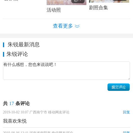
剧照合集
活动照
1997年朱锐在由冷杉导演的《月缺月圆》时出演小方
方。
查看更多
2002年朱锐担任安徽合肥电视台电视节目《陪你逛街》
外景主持人。
朱锐最新消息
2003年朱锐考入安徽芜湖电视台，与毛威主持综艺娱乐
朱锐评论
节目《留星花园》。
2004年朱锐担任《安徽2004元旦晚会》主持人。
2005年朱锐与
田亮
合拍《舒华跑步机》广告。
2006年7月18日，弘扬中华武学精神的由洪金宝、元彪、
谢霆锋
、
胡可
等主演的电视剧《咏春》横店开机，朱锐剧中
共
17
条评论
饰演兰香一角。
2019-10-02 10:07 广西南宁市 移动网友评论
回复
我喜欢朱悦
2007年9月13日，历史剧《大唐儒将开漳圣王》开机，朱
锐在该剧中饰演“何飞雪”一角。