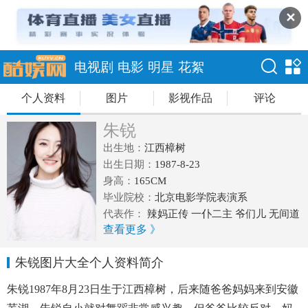
✕
电视剧
电影
明星
花絮
个人资料
图片
影视作品
评论
朱锐
出生地：
江西樟树
出生日期：
1987-8-23
身高：
165CM
毕业院校：
北京电影学院表演系
代表作：
辣妈正传 一仆二主 爷们儿 无间道
查看更多 》
真心想让你幸福 天盛长歌
朱锐图片大全个人资料简介
朱锐1987年8月23日生于江西樟树，后来随爸爸妈妈来到安徽