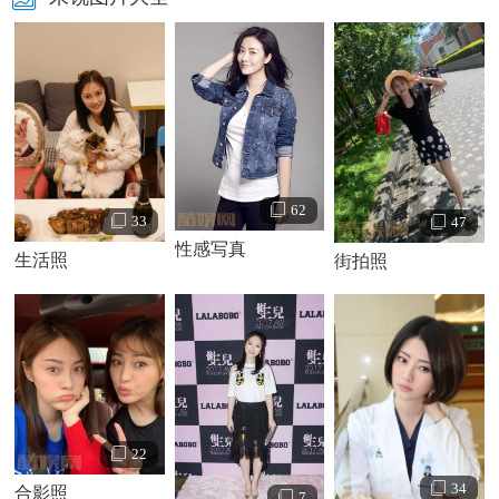
62
33
47
性感写真
生活照
街拍照
朱锐个人资料简介 朱锐家庭背景
朱锐演绎经历：
22
1996年朱锐主持安徽卫视举办《安徽省少儿航模大
34
合影照
赛》。
7