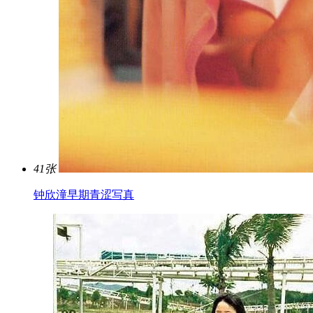
41张
钟欣潼早期青涩写真