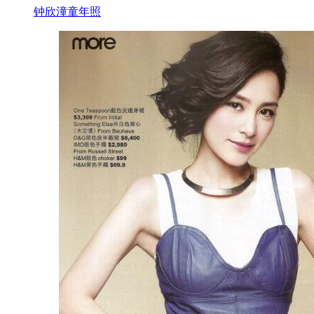
钟欣潼童年照