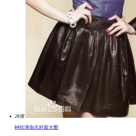
28张
钟欣潼杂志封面大图