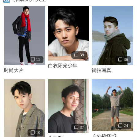
39
15
36
白衣阳光少年
时尚大片
街拍写真
24
37
10
户外搞怪照