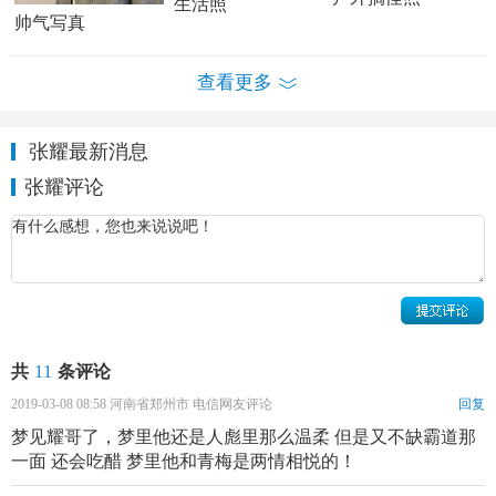
生活照
帅气写真
查看更多
张耀个人资料简介 张耀写真照
张耀最新消息
张耀演绎经历：
张耀评论
2018年4月，与
王莎莎
搭档主演美食题材的青春言情网络
剧《爱上邻家主厨》。之后，在根据玖月晞小说《
少年的
你
，如此美丽》改编、由曾国祥执导的青春电影《少年的
你》中饰演陈念的同班同学李想，班级中典型的“好学生”。
11月22日，青春校园剧《人不彪悍枉少年》在腾讯视频上
共
11
条评论
线，张耀在剧中饰演李渔。
2019-03-08 08:58 河南省郑州市 电信网友评论
回复
2019年，主演根据紫微流年同名小说改编的古装武侠剧
梦见耀哥了，梦里他还是人彪里那么温柔 但是又不缺霸道那
《一寸相思》，并在剧中饰演少年隐士左卿辞，以江湖游医
一面 还会吃醋 梦里他和青梅是两情相悦的！
身份寻找遗失的朝廷重宝“山河图”。