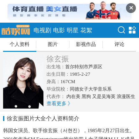
✕
电视剧
电影
明星
花絮
个人资料
图片
影视作品
评论
徐玄振
出生地：
首尔特别市芦原区
出生日期：
1985-2-27
身高：
167CM
毕业院校：
同德女子大学音乐系
代表作：
内在美 黑狗 又是吴海英 浪漫医生
查看更多 》
金师傅 一起吃饭吧2 帝王之女守百香 伙伴
徐玄振图片大全个人资料简介
韩国女演员、歌手徐玄振（서현진），1985年2月27日出生。