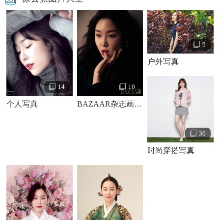
9
户外写真
14
10
个人写真
BAZAAR杂志画报写真
30
徐玄振个人资料简介 徐玄振个人写真 徐玄振高清写真
徐玄振演绎经历：
时尚穿搭写真
2001年，作为SM Entertainment推出的四人女子团体M.I.L.K成
员之一，以歌手身份出道。2003年组合宣布解散。2006年，
徐玄振通过出演音乐剧《Sound of Music》开始踏上演员之
路，此后经历了近五年的音乐剧演艺时期。10月，获得出演
金哲奎执导的古装爱情剧《黄真伊》配角的机会，在剧中饰