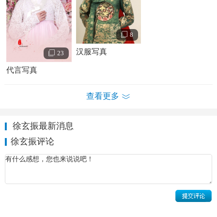
演恩浩未婚妻郑佳恩，该剧改编自金琸桓的长篇小说《我，
黄真伊》。2007年3月，出演俞哲勇执导的职业爱情剧
8
《H.I.T》，在剧中饰演
张熙珍
。2009年，与SM Entertainment
解约，同年加入DS Entertainment，开始专注于戏剧的演出。
汉服写真
23
2010年6月，主演好友
具惠善
执导的首部长篇音乐爱情电影
代言写真
《妖术》，在剧中饰演音乐学院钢琴系学生智恩，这是徐玄
振首次担纲女主角的电影作品。
查看更多
徐玄振最新消息
徐玄振评论