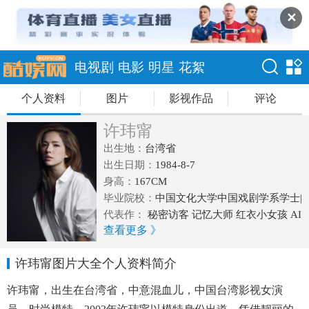
✕
电视剧
电影
明星
花絮
个人资料
图片
影视作品
评论
许玮甯
出生地：
台湾省
出生日期：
1984-8-7
身高：
167CM
毕业院校：
中国文化大学中国戏剧学系学士|
华冈艺校戏剧科
代表作：
秘密访客 记忆大师 红衣小女孩 AI
查看更多 》
在西元前
许玮甯图片大全个人资料简介
许玮甯，出生在台湾省，中意混血儿，中国台湾影视女演