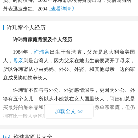
员、时尚模特。2003年许玮甯以模特身份出道，凭借靓丽的
外表迅速走红。2004
...查看详情 》
许玮甯个人经历
许玮甯家庭背景及个人经历
1984年，
许玮甯
出生于台湾省，父亲是意大利裔美国
人，
母亲
则是台湾人，因为父亲在她出生前便离开了母亲，
所以许玮甯从小由妈妈、外公、外婆、和其他母亲一边的家
庭成员协助扶养长大。
许玮甯不仅与与外公、外婆感情深厚，更因为外公、外
婆有五个女儿，所以从小她就在女人国里长大，阿姨们总是
买最好的舶来品和玩具给她，因此她虽出身单亲家庭，但仍
加载全文
拥有比一般人更饱满的亲情。
许玮甯图片大全