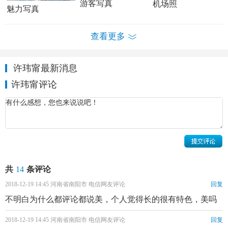
游客写真
机场照
魅力写真
查看更多
许玮甯最新消息
许玮甯个人资料简介 许玮甯家庭背景及个人经历
许玮甯评论
整个小学时期许玮甯从来不觉得自己漂亮，那个时候混
血儿不多，外国人也少。因为长相不同，她常被小朋友欺
负，甚至连自己都觉得自己长得奇怪。那时因为头发是红色
的，她经常哭着回家跟妈妈说想把头发染黑。而第一次发现
自己可能是漂亮的，是初中被学长追的时候。虽然那时候她
一直不知道对方是谁，可也慢慢建立了一点自信而因为从小
共
14
条评论
便接触舞台剧、电影、京剧等表演艺术，许玮甯从高中到
大
2018-12-19 14:45 河南省南阳市 电信网友评论
回复
学
就读的都是戏剧科系，即使后来想做的事情一直变来变
不明白为什么都评论都说美，个人觉得长的很有特色，美吗
去，演员却还是她唯一不变的梦想。
2018-12-19 14:45 河南省南阳市 电信网友评论
回复