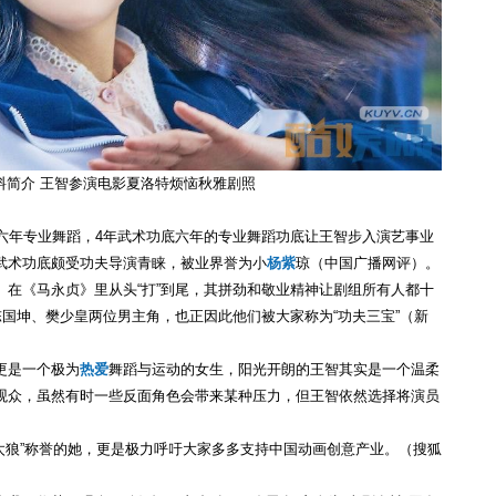
料简介 王智参演电影夏洛特烦恼秋雅剧照
习六年专业舞蹈，4年武术功底六年的专业舞蹈功底让王智步入演艺事业
武术功底颇受功夫导演青睐，被业界誉为小
杨紫
琼（中国广播网评）。
。在《马永贞》里从头“打”到尾，其拼劲和敬业精神让剧组所有人都十
陈国坤、樊少皇两位男主角，也正因此他们被大家称为“功夫三宝”（新
更是一个极为
热爱
舞蹈与运动的女生，阳光开朗的王智其实是一个温柔
观众，虽然有时一些反面角色会带来某种压力，但王智依然选择将演员
太狼”称誉的她，更是极力呼吁大家多多支持中国动画创意产业。（搜狐