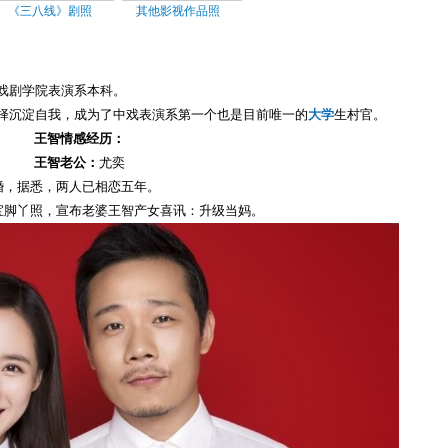
《三八线》剧照
其他影视作品照
央戏剧学院表演系本科。
选择沉淀自我，成为了中戏表演系第一个也是目前唯一的
大学
生村官。
王智情感经历：
王智老公：
尤奕
结婚，据悉，两人已相恋五年。
宝宝脚丫照，宣布老婆王智产女喜讯：升级当妈。