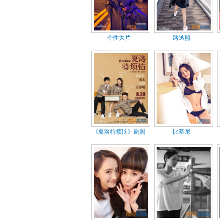
个性大片
路透照
《夏洛特烦恼》剧照
比基尼