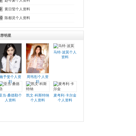
8
赵今麦个人资料
9
黄日莹个人资料
10
陈都灵个人资料
推荐明星
马特·波莫个人
资料
施予斐个人资
周韦彤个人资
料
料
亚当·桑德勒个
凯文·科斯特纳
麦考利·卡尔金
人资料
个人资料
个人资料