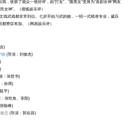
，收获了观众一致好评，由“打女”、“腹黑女”变身为“喜剧女神”网友
国民女神”。（搜狐娱乐评）
，文戏武戏都非常到位。七岁开始习武的她，一招一式精准专业，威压
员都赞叹有加。（网易娱乐评）
吉)
宁信
(导演：刘俊杰)
)
)
演：张哲书)
：孙周)
延平)
演：张吃鱼、宋阳)
张险峰)
孙教恋
(导演：郭在容)