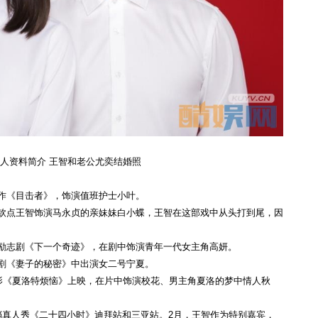
人资料简介 王智和老公尤奕结婚照
女作《目击者》，饰演值班护士小叶。
亮钦点王智饰演马永贞的亲妹妹白小蝶，王智在这部戏中从头打到尾，因
励志剧《下一个奇迹》，在剧中饰演青年一代女主角高妍。
感剧《妻子的秘密》中出演女二号宁夏。
剧电影《夏洛特烦恼》上映，在片中饰演校花、男主角夏洛的梦中情人秋
金档真人秀《二十四小时》迪拜站和三亚站。2月，王智作为特别嘉宾，