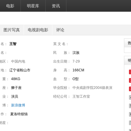
电影
明星库
资讯
图片写真
电视剧电影
评论
 名：
王智
英 文 名：
 名：
民 族：
汉族
地区：
中国内地
出生日期：
7-29
 地：
辽宁省鞍山市
身 高：
166CM
 重：
48KG
血 型：
O型
 座：
狮子座
毕业院校：
中央戏剧学院2004级表演
 业：
演员
系本科
经纪公司：
王智工作室
 博：
新浪微博
 作：
夏洛特烦恼
明星：