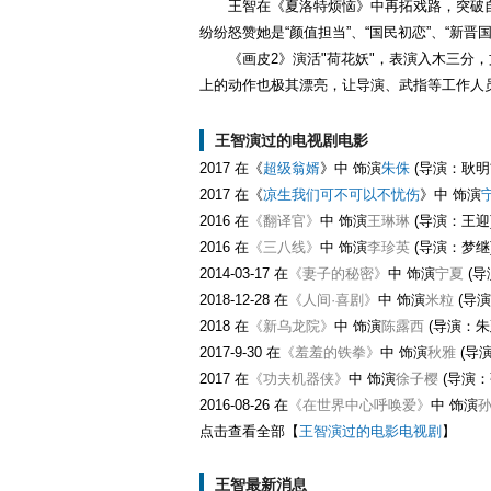
王智在《夏洛特烦恼》中再拓戏路，突破自我
纷纷怒赞她是“颜值担当”、“国民初恋”、“新晋
《画皮2》演活"荷花妖"，表演入木三分
上的动作也极其漂亮，让导演、武指等工作人
王智演过的电视剧电影
2017 在《
超级翁婿
》中 饰演
朱侏
(导演：耿明
2017 在《
凉生我们可不可以不忧伤
》中 饰演
2016 在
《翻译官》
中 饰演
王琳琳
(导演：王迎
2016 在
《三八线》
中 饰演
李珍英
(导演：梦继
2014-03-17 在
《妻子的秘密》
中 饰演
宁夏
(导
2018-12-28 在
《人间·喜剧》
中 饰演
米粒
(导演
2018 在
《新乌龙院》
中 饰演
陈露西
(导演：朱
2017-9-30 在
《羞羞的铁拳》
中 饰演
秋雅
(导
2017 在
《功夫机器侠》
中 饰演
徐子樱
(导演：
2016-08-26 在
《在世界中心呼唤爱》
中 饰演
点击查看全部【
王智演过的电影电视剧
】
王智最新消息