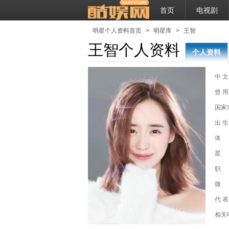
首页
电视剧
明星个人资料首页
>
明星库
>
王智
王智个人资料
个人资料
中 文
曾 用
国家
出 生
体
星
职
微
代 表
相关