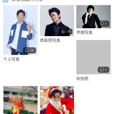
5
19
早期写真
西装照写真
16
个人写真
王宝强个人资料简介 王宝强个人写真
王宝强早年经历：
1
王宝强，1984年5月29日出生在河北省邢台市的一个贫寒的家
街拍照
庭里，在童年时期不被别人关注，在
母亲
的记忆中，王宝强
的衣服都是他哥哥姐姐穿剩下的。王宝强因为看了
李连杰
的
《少林寺》，才萌发了想要演电影的想法。