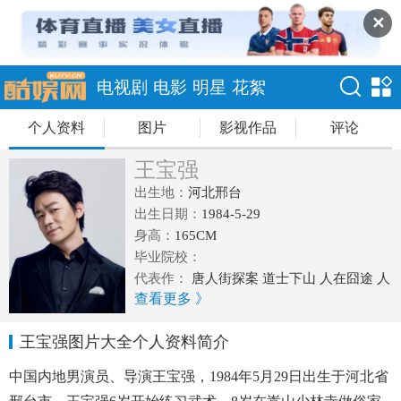
✕
电视剧
电影
明星
花絮
个人资料
图片
影视作品
评论
王宝强
出生地：
河北邢台
出生日期：
1984-5-29
身高：
165CM
毕业院校：
代表作：
唐人街探案 道士下山 人在囧途 人
查看更多 》
再囧途之泰囧 Hello!树先生 一个人的武林
士兵突击 盲井
王宝强图片大全个人资料简介
中国内地男演员、导演王宝强，1984年5月29日出生于河北省