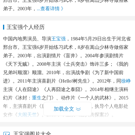
邢台市。王宝强6岁开始练习武术，8岁在嵩山少林寺做俗家
弟子。2003年，
...查看详情 》
王宝强个人经历
中国内地男演员、导演
王宝强
，1984年5月29日出生于河北省
邢台市。王宝强6岁开始练习武术，8岁在嵩山少林寺做俗家
弟子。2003年，出演剧情片《盲井》。2004年参演剧情片
《天下无贼》。2008年主演《士兵突击》饰许三多；《我的
兄弟叫顺溜》顺溜。2010年，出演战争剧《为了新中国前
进》。2011年主演喜剧片《Hello!树先生》。2012年，同
徐峥
主演《人在囧途》《人再囧途之泰囧》。2014年相继主演科
幻片《冰封：
重生
之门》、动作片《一个人的武林》。2015
年，主演喜剧片《唐人街探案》。2016年，执导个人电影处
加载全文
女作《
大闹天竺
》。2018年，主演《唐人街探案2》。
王宝强图片大全