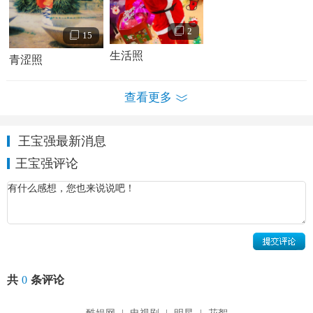
2
15
生活照
青涩照
查看更多
王宝强最新消息
王宝强评论
王宝强个人资料简介 王宝强少林寺习武照 王宝强青涩照
6岁开始习武，8岁至14岁在河南嵩山少林寺做俗家弟子，在
少林寺里，入门最初3年是基本功练习。冬季在凌晨5时起床
跑步，夏季则提早至4时。周一和周二是素质训练，从少林寺
跑到登封市区，再返回来，几乎相当于一个半程马拉松。早
共
0
条评论
上做完基本训练，下午还得学习文化课，晚上再将当天的训