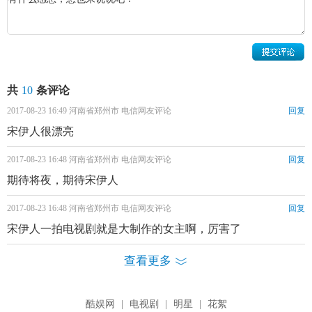
2013年5月，宋伊人拍摄了一组名为“致青春”的写真，并
因“致青春”微博系列校服照而被网友熟知；8月16日，在娱乐
脱口秀节目《天天向上》播出的主题为“我在大学等你”中，
宋伊人以“最美校服女生”登场被观众熟知；10月，宋伊人出
现在《普法栏目剧》节目《十字街头·无证驾驶》中，她饰演
共
10
条评论
了一名作为保送出国留学交换生候选人之一的高三学生王
2017-08-23 16:49 河南省郑州市 电信网友评论
回复
珏。
宋伊人很漂亮
2015年8月7日，与
陈意涵
、
窦骁
合作主演的穿越爱情电影
2017-08-23 16:48 河南省郑州市 电信网友评论
回复
《新步步惊心》上映，她在片中饰演为爱可以付出一切的奇
期待将夜，期待宋伊人
女子玉檀；同年，她还参与90后环球旅游真人秀节目《出发
吧我们》。
2017-08-23 16:48 河南省郑州市 电信网友评论
回复
宋伊人一拍电视剧就是大制作的女主啊，厉害了
查看更多
酷娱网
|
电视剧
|
明星
|
花絮