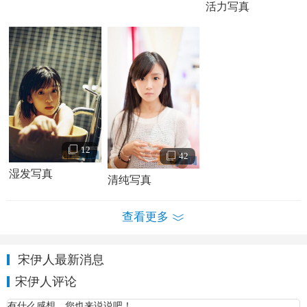
活力写真
2017年，主演的治愈系情感电影《美容针》上映。
12
42
湿发写真
清纯写真
查看更多
宋伊人最新消息
宋伊人个人资料简介 宋伊人个人经历家庭背景 宋伊人写真照
宋伊人评论
宋伊人演绎经历：