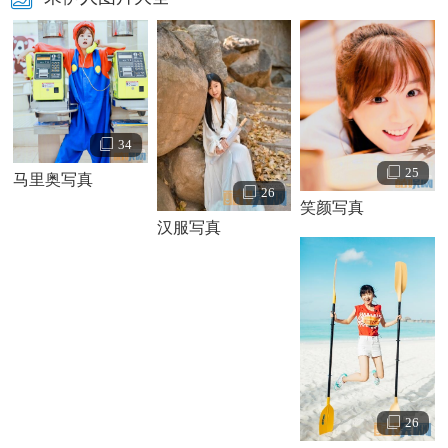
34
25
马里奥写真
26
笑颜写真
汉服写真
宋伊人个人资料简介 宋伊人个人经历家庭背景 宋伊人写真照
2013年，因拍摄“致青春”微博系列校服照而被网友熟知。
26
2015年，凭借穿越爱情电影《新步步惊心》步入演艺圈。