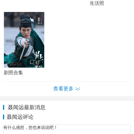
戏《
月上重火
》在爱奇艺、优酷、腾讯视频正式开播在剧中
生活照
饰演华山派大弟子丰漠。
13
剧照合集
查看更多
聂闻远最新消息
聂闻远个人资料简介 聂闻远古装剧照
聂闻远媒体评价：
聂闻远评论
在《月上重火》中，聂闻远在演绎“丰漠”这个角色时，把丰
漠的虚荣、自负、鲁莽极致的刻画了出来，被观众称赞“颜值