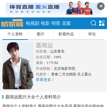
✕
电视剧
电影
明星
花絮
个人资料
图片
影视作品
评论
聂闻远
出生地：
山东青岛
出生日期：
1995
身高：
177CM
毕业院校：
北京电影学院
代表作：
青春二月当艳阳 月上重火
查看更多 》
聂闻远图片大全个人资料简介
聂闻远个人资料简介,聂闻远图片大全高清,聂闻远是中国内地