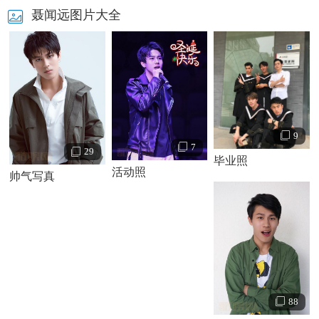
聂闻远图片大全
聂闻远个人资料简介 聂闻远写真照
聂闻远演艺经历：
2011年，与刘岳、
杜憬仪
等联合主演励志题材电影《十五岁
的笑脸》，在剧中饰演武斌。该影片获得第9届美国圣地亚哥
9
国际儿童电影节最佳故事片奖。
7
29
毕业照
2016年7月，与
李东学
、
张芷溪
、高钧贤等联合主演的大型传
活动照
帅气写真
奇历史电视剧《
包青天
》，在剧中饰演包拯家的管家包兴；
12月，与
佟梦实
、
袁冰妍
、
张子文
等联合主演的青春励志偶
像剧《青春二月当艳阳》饰演徐亚摩。
2019年11月，与窦晨光、吕绍聪等联合主演现实题材短剧
《星座不求人之合租记》，在剧中饰演能说会道、风格多
变、帅气花心衣品好的双子男王小浪。
88
2020年5月，与
罗云熙
、
陈钰琪
等联合主演新古典武侠情感大