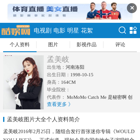
✕
电视剧
电影
明星
花絮
个人资料
图片
影视作品
评论
孟美岐
出生地：
河南洛阳
出生日期：
1998-10-15
身高：
164CM
毕业院校：
代表作：
MoMoMo Catch Me 是秘密啊 创
查看更多 》
造101
孟美岐图片大全个人资料简介
孟美岐2016年2月25日，随组合发行首张迷你专辑《WOULD