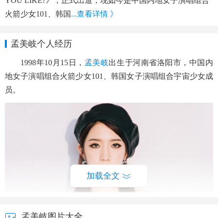
YOU LIKE?》，正式出道，现如今是中国内地女子演唱组合
火箭少女101、韩国
...查看详情 》
孟美岐个人经历
1998年10月15日，
孟美岐
出生于河南省洛阳市，中国内
地女子演唱组合火箭少女101、韩国女子演唱组合宇宙少女成
员。
加载全文
孟美岐图片大全