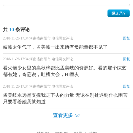
《大洋》演唱OST《捕鲸Remake》；5月19日，随组合在首尔
举办出道后的首场单独演唱会“Would you like?-Happy
Moment”。
共
10
条评论
2018-11-26 17:34 河南省南阳市 电信网友评论
回复
岐岐太争气了，孟美岐一出来所有负能量都不见了
2018-11-26 17:34 河南省南阳市 电信网友评论
回复
看火箭少女里的高秋梓都比孟美岐的资源好。看的那个综艺
都有她，奇葩说，吐槽大会，HI室友
2018-11-26 17:34 河南省南阳市 电信网友评论
回复
孟美岐永远是支撑我走下去的力量 无论在别处遇到什么困苦
只要看着她我就知道
查看更多