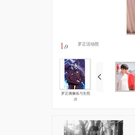
1
罗正活动照
9
/
罗正偶像练习生照
片