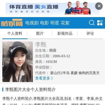
✕
电视剧
电影
明星
花絮
个人资料
图片
影视作品
评论
李甄
出生地：
韩国
出生日期：
2006-03-12
身高：
165CM
毕业院校：
代表作：
釜山行2半岛 素媛 偷狗的完美方
查看更多 》
法
李甄图片大全个人资料简介
李甄个人资料简介,李甄图片大全高清,别名：李莱、李泰,外文