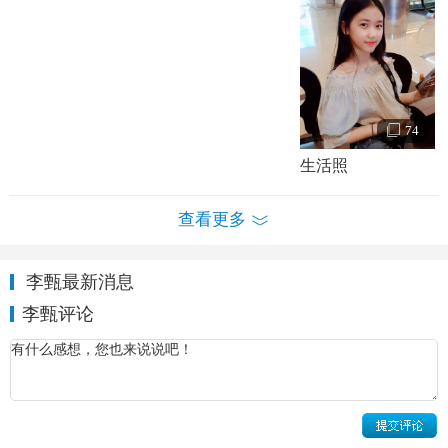
74
生活照
查看更多
李甄最新消息
李甄个人资料简介 李甄街拍照
李甄评论
李甄演艺经历电视剧电影作品：
2011年起便开始代言服装，拍摄广告及杂志封面。其代言过
的服装很多，有petitchat 2010夏装、boglioli、pastel、
pawinpaw等。也参加过lesmorethe jane的广告代言。并拍摄了
bestbaby,Babee,ange的杂志封面和内页摄影pinkfish粉红。2013