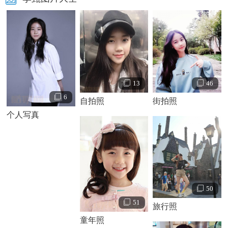
13
46
6
自拍照
街拍照
个人写真
李甄个人资料简介 李甄生活照
李甄情感经历：
50
51
旅行照
童年照