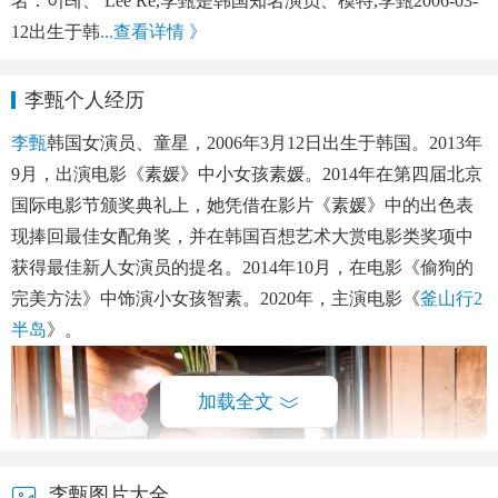
名：이레、 Lee Re,李甄是韩国知名演员、模特,李甄2006-03-
12出生于韩
...查看详情 》
李甄个人经历
李甄
韩国女演员、童星，2006年3月12日出生于韩国
。2013年
9月，出演电影《素媛》中小女孩素媛。2014年在第四届北京
国际电影节颁奖典礼上，她凭借在影片《素媛》中的出色表
现捧回最佳女配角奖，并在韩国百想艺术大赏电影类奖项中
获得最佳新人女演员的提名。2014年10月，在电影《偷狗的
完美方法》中饰演小女孩智素。2020年，主演电影《
釜山行2
半岛
》。
加载全文
李甄图片大全