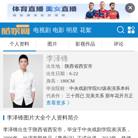
✕
电视剧
电影
明星
花絮
个人资料
图片
影视作品
评论
李泽锋
出生地：
陕西省西安市
出生日期：
6-22
身高：
180CM
毕业院校：
中央戏剧学院02级表演系本科
代表作：
三十而已 完美关系 那年花开月正
查看更多 》
圆 一代枭雄 卧底 乱世丽人行
李泽锋图片大全个人资料简介
李泽锋出生于陕西省西安市，毕业于中央戏剧学院表演系，