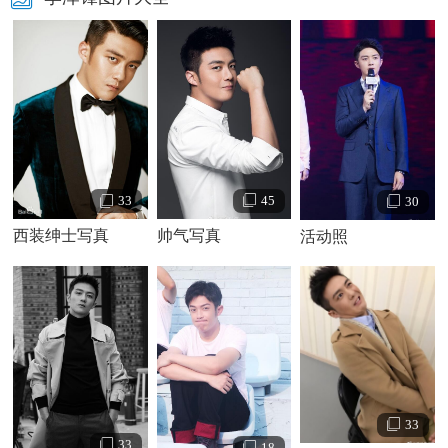
李泽
锋个人资料简介 李泽锋写真照
45
33
30
李泽锋演艺经历：
帅气写真
西装绅士写真
活动照
33
33
18