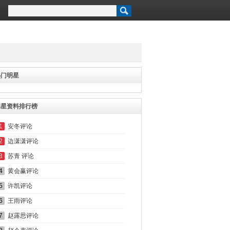
热门明星
明星资料排行榜
1
安冬评论
2
边潇潇评论
3
苏青 评论
4
黄会赢评论
5
许凯评论
6
王雨评论
7
赵露思评论