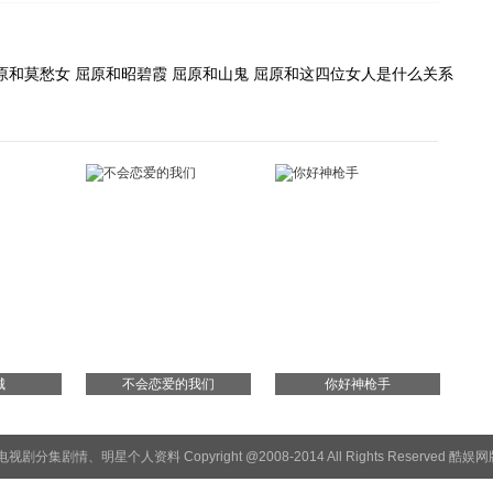
原和莫愁女 屈原和昭碧霞 屈原和山鬼 屈原和这四位女人是什么关系
城
不会恋爱的我们
你好神枪手
电视剧
分集剧情
、
明星个人资料
Copyright @2008-2014 All Rights Reserved