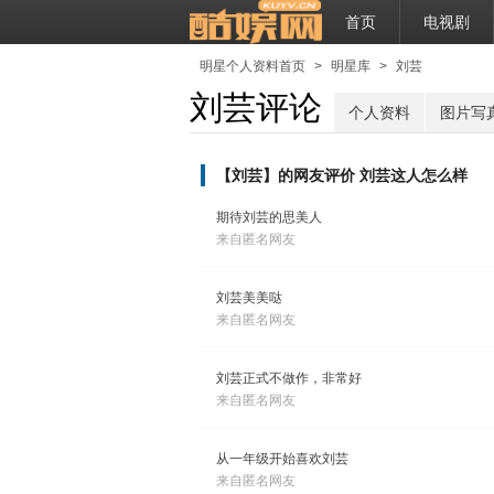
首页
电视剧
明星个人资料首页
>
明星库
>
刘芸
刘芸评论
个人资料
图片写
【刘芸】的网友评价 刘芸这人怎么样
期待刘芸的思美人
来自匿名网友
刘芸美美哒
来自匿名网友
刘芸正式不做作，非常好
来自匿名网友
从一年级开始喜欢刘芸
来自匿名网友