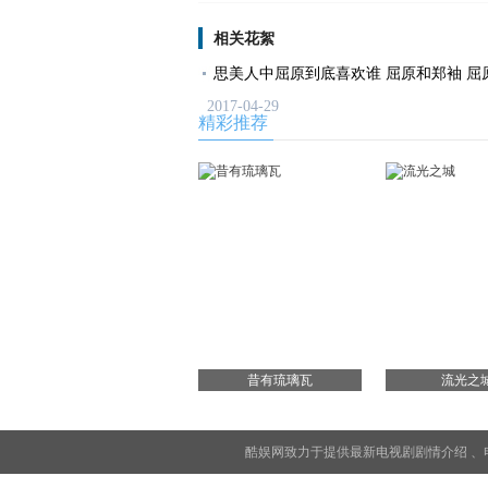
相关花絮
思美人中屈原到底喜欢谁 屈原和郑袖 屈
2017-04-29
精彩推荐
昔有琉璃瓦
流光之
酷娱网致力于提供最新电视剧
剧情介绍
、