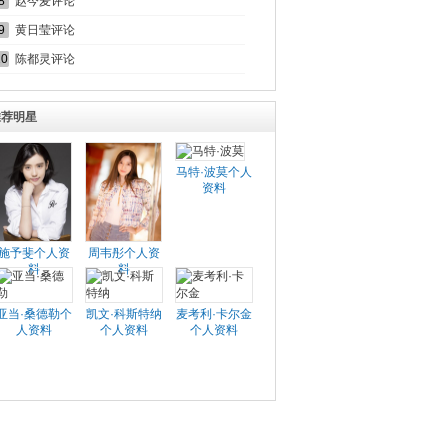
8
赵今麦评论
9
黄日莹评论
10
陈都灵评论
推荐明星
马特·波莫个人
资料
施予斐个人资
周韦彤个人资
料
料
亚当·桑德勒个
凯文·科斯特纳
麦考利·卡尔金
人资料
个人资料
个人资料