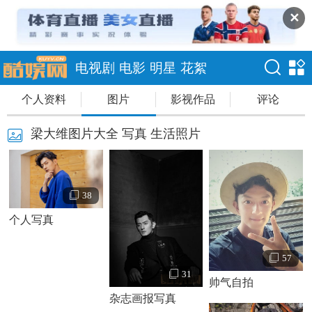
✕
电视剧
电影
明星
花絮
个人资料
图片
影视作品
评论
梁大维图片大全 写真 生活照片
38
个人写真
57
31
帅气自拍
杂志画报写真