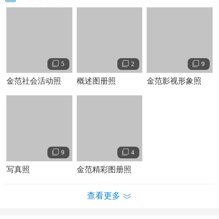
子》，饰演艺术名门宗家的
继承人
“
苏易正
”
一角
。该剧不仅
最高收视达到
35.5%
（大韩民国全国
TNS
收视率），还连续蝉
联周收视排行榜冠军
。凭借该剧获得第
45
届韩国百想艺术
大赏最佳新人奖和最佳人气奖提名
。
7
月在与
朱镇模
、孙丹
菲主演的爱情剧《
Dream
》中饰演一名少年格斗选手，获得
5
2
9
SBS
演技大赏新人奖
。
9
月参演情景喜剧剧《穿透屋顶的
金范社会活动照
概述图册照
金范影视形象照
high kick
》
。
12
月主演电影《飞翔》，在片中破格扮演一名
夜店牛郎
。同年还推出首张专辑《圣诞夜的天空
/
现在很想
见你》。
2010
年，金汎拍摄电视剧《仍想要结婚的女人》，饰演经营
9
4
一名学科
大学
生
。
5
月搭档安芝玄主演微电影《再见，首
写真照
金范精彩图册照
尔》。
9
月与
李多海
拍摄
2010
年韩国旅游观光短剧《一天》
。
2011
年，与郑雨盛、
韩志旼
主演爱情剧《吧嗒吧嗒：他和
查看更多
她心跳的声音》
。
2012
年，发行推出日本专辑《
Home Town
》。
2013
年，
2
月金