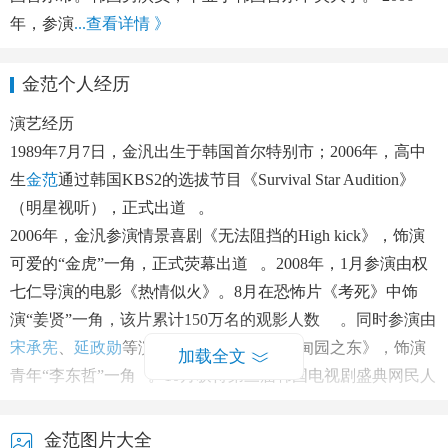
年，参演
...查看详情 》
金范个人经历
演艺经历
1989
年
7
月
7
日，金汎出生于韩国首尔特别市；
2006
年，高中
生
金范
通过韩国
KBS2
的选拔节目《
Survival Star Audition
》
（明星视听），正式出道
。
2006
年，金汎参演情景喜剧《无法阻挡的
High kick
》，饰演
可爱的
“
金虎
”
一角，正式荧幕出道
。
2008
年，
1
月参演由权
七仁导演的电影《热情似火》。
8
月在恐怖片《考死》中饰
演
“
姜贤
”
一角，该片累计
150
万名的观影人数
。同时参演由
宋承宪
、
延政勋
等演员主演的爱情剧《伊甸园之东》，饰演
加载全文
青年
“
李东哲
”
一角
。
10
月获得第三届韩国电视剧盛典网民人
气奖
。
2009
年，金汎和
李敏镐
、
金贤重
合作拍摄校园剧《花样男
金范图片大全