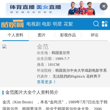
✕
电视剧
电影
明星
花絮
个人资料
图片
影视作品
评论
金范
出生地：
韩国首尔市
出生日期：
1989-7-7
身高：
181CM
毕业院校：
韩国首尔中央大学戏剧电影学系
代表作：
无法阻挡的Highkick 花样男子
查看更多 》
Dream 一天 那年冬天 风在吹
金范图片大全个人资料简介
金汎（Kim Beom） ，本名“金尚汎” ，1989年7月7日出生于韩
国首尔市。韩国男演员，毕业于韩国首尔中央大学。 2006