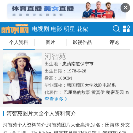
✕
电视剧
电影
明星
花絮
个人资料
图片
影视作品
评论
河智苑
出生地：
忠清南道保宁市
出生日期：
1978-6-28
身高：
168CM
毕业院校：
韩国檀国大学戏剧电影系
代表作：
巴厘岛的故事 黄真伊 秘密花园 奇
查看更多 》
皇后 海云台
河智苑图片大全个人资料简介
河智苑个人资料简介,河智苑图片大全高清,别名：田海林,外文