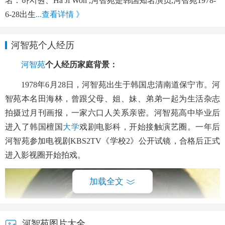
名：하지원、Ha Ji Won ,河智苑是韩国知名演员,河智苑1978-
6-28出生
...查看详情 》
河智苑个人经历
河智苑
个人经历家庭背景：
1978年6月28日，河智苑出生于韩国忠清南道保宁市。河
智苑本名田海林，曾跟父母、姐、妹、弟弟一起为生活杂志
拍摄过月刊画报，一家六口人关系亲密。河智苑高中毕业后
进入了韩国檀国
大学
戏剧电影科，开始接触演艺圈。一年后
河智苑参加电视剧KBS2TV《学校2》公开试镜，合格后正式
进入影视圈开始拍戏。
加载全文
河智苑图片大全