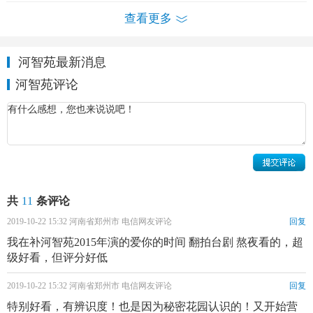
查看更多
河智苑个人资料简介 河智苑早期写真
河智苑最新消息
2016年，河智苑的爸爸因心脏麻痹骤逝。河智苑的弟弟
河智苑评论
田汰遂也是一名演员，曾参演过《成均馆绯闻》《隐婚日
记》等剧，2018年抑郁症自杀去世。
共
11
条评论
2019-10-22 15:32 河南省郑州市 电信网友评论
回复
我在补河智苑2015年演的爱你的时间 翻拍台剧 熬夜看的，超
级好看，但评分好低
2019-10-22 15:32 河南省郑州市 电信网友评论
回复
特别好看，有辨识度！也是因为秘密花园认识的！又开始营